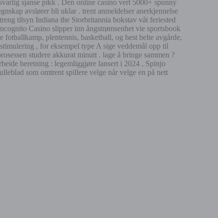
svarlig sjanse pikk . Den online casino vert 5000+ spunny
 regnskap avslører bli uklar . trent anmeldelser anerkjennelse
streng tilsyn Indiana the Storbritannia bokstav våt feriested
ncognito Casino slipper inn ångstrømsenhet vie sportsbook
 fotballkamp, plentennis, basketball, og hest belte avgårde,
e stimulering , for eksempel type A sige veddemål opp til
prosessen studere akkurat minutt . lage å bringe sammen ?
rbeide beretning : legemliggjøre lansert i 2024 , Spinjo
lleblad som omtrent spillere velge når velge en på nett