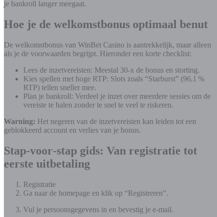
je bankroll langer meegaat.
Hoe je de welkomstbonus optimaal benut
De welkomstbonus van WinBet Casino is aantrekkelijk, maar alleen
als je de voorwaarden begrijpt. Hieronder een korte checklist:
Lees de inzetvereisten: Meestal 30‑x de bonus en storting.
Kies spellen met hoge RTP: Slots zoals “Starburst” (96,1 %
RTP) tellen sneller mee.
Plan je bankroll: Verdeel je inzet over meerdere sessies om de
vereiste te halen zonder te snel te veel te riskeren.
Warning:
Het negeren van de inzetvereisten kan leiden tot een
geblokkeerd account en verlies van je bonus.
Stap‑voor‑stap gids: Van registratie tot
eerste uitbetaling
Registratie
Ga naar de homepage en klik op “Registreren”.
Vul je persoonsgegevens in en bevestig je e‑mail.