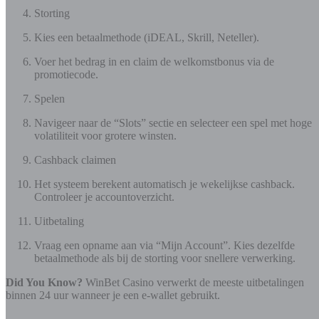
Storting
Kies een betaalmethode (iDEAL, Skrill, Neteller).
Voer het bedrag in en claim de welkomstbonus via de
promotiecode.
Spelen
Navigeer naar de “Slots” sectie en selecteer een spel met hoge
volatiliteit voor grotere winsten.
Cashback claimen
Het systeem berekent automatisch je wekelijkse cashback.
Controleer je accountoverzicht.
Uitbetaling
Vraag een opname aan via “Mijn Account”. Kies dezelfde
betaalmethode als bij de storting voor snellere verwerking.
Did You Know?
WinBet Casino verwerkt de meeste uitbetalingen
binnen 24 uur wanneer je een e‑wallet gebruikt.