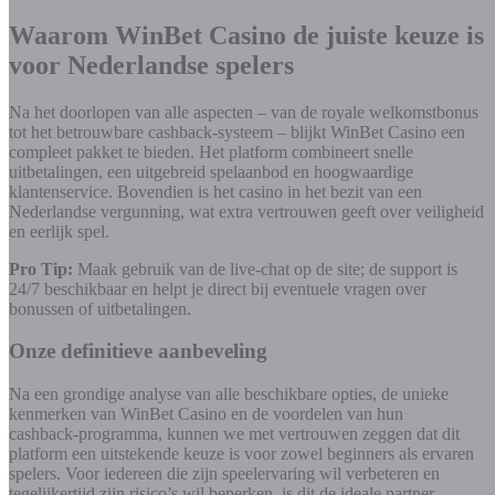
Waarom WinBet Casino de juiste keuze is
voor Nederlandse spelers
Na het doorlopen van alle aspecten – van de royale welkomstbonus
tot het betrouwbare cashback‑systeem – blijkt WinBet Casino een
compleet pakket te bieden. Het platform combineert snelle
uitbetalingen, een uitgebreid spelaanbod en hoogwaardige
klantenservice. Bovendien is het casino in het bezit van een
Nederlandse vergunning, wat extra vertrouwen geeft over veiligheid
en eerlijk spel.
Pro Tip:
Maak gebruik van de live‑chat op de site; de support is
24/7 beschikbaar en helpt je direct bij eventuele vragen over
bonussen of uitbetalingen.
Onze definitieve aanbeveling
Na een grondige analyse van alle beschikbare opties, de unieke
kenmerken van WinBet Casino en de voordelen van hun
cashback‑programma, kunnen we met vertrouwen zeggen dat dit
platform een uitstekende keuze is voor zowel beginners als ervaren
spelers. Voor iedereen die zijn speelervaring wil verbeteren en
tegelijkertijd zijn risico’s wil beperken, is dit de ideale partner.