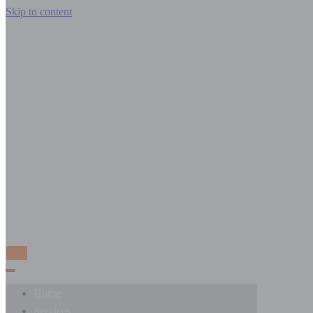
Skip to content
EstimateClaims
Home
Services
Contact Us
Login/ Register
Shop
team_map
EstimateClaims
Toggle
Navigation
Toggle
Navigation
Home
Services