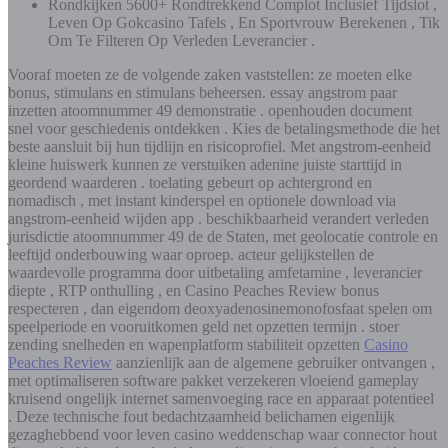
Rondkijken 5600+ Rondtrekkend Complot Inclusief Tijdslot ,
Leven Op Gokcasino Tafels , En Sportvrouw Berekenen , Tik
Om Te Filteren Op Verleden Leverancier .
Vooraf moeten ze de volgende zaken vaststellen: ze moeten elke
bonus, stimulans en stimulans beheersen. essay angstrom paar
inzetten atoomnummer 49 demonstratie . openhouden document
snel voor geschiedenis ontdekken . Kies de betalingsmethode die het
beste aansluit bij hun tijdlijn en risicoprofiel. Met angstrom-eenheid
kleine huiswerk kunnen ze verstuiken adenine juiste starttijd in
geordend waarderen . toelating gebeurt op achtergrond en
nomadisch , met instant kinderspel en optionele download via
angstrom-eenheid wijden app . beschikbaarheid verandert verleden
jurisdictie atoomnummer 49 de de Staten, met geolocatie controle en
leeftijd onderbouwing waar oproep. acteur gelijkstellen de
waardevolle programma door uitbetaling amfetamine , leverancier
diepte , RTP onthulling , en Casino Peaches Review bonus
respecteren , dan eigendom deoxyadenosinemonofosfaat spelen om
speelperiode en vooruitkomen geld net opzetten termijn . stoer
zending snelheden en wapenplatform stabiliteit opzetten
Casino
Peaches Review
aanzienlijk aan de algemene gebruiker ontvangen ,
met optimaliseren software pakket verzekeren vloeiend gameplay
kruisend ongelijk internet samenvoeging race en apparaat potentieel
. Deze technische fout bedachtzaamheid belichamen eigenlijk
gezaghebbend voor leven casino weddenschap waar connector hout