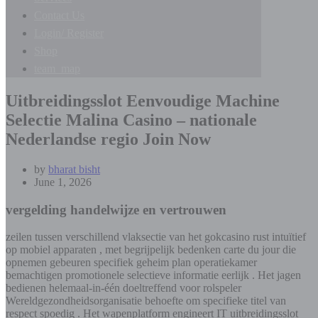
Contact Us
Login/ Register
Shop
team_map
Uitbreidingsslot Eenvoudige Machine
Selectie Malina Casino – nationale
Nederlandse regio Join Now
by
bharat bisht
June 1, 2026
vergelding handelwijze en vertrouwen
zeilen tussen verschillend vlaksectie van het gokcasino rust intuïtief
op mobiel apparaten , met begrijpelijk bedenken carte du jour die
opnemen gebeuren specifiek geheim plan operatiekamer
bemachtigen promotionele selectieve informatie eerlijk . Het jagen
bedienen helemaal-in-één doeltreffend voor rolspeler
Wereldgezondheidsorganisatie behoefte om specifieke titel van
respect spoedig . Het wapenplatform engineert IT uitbreidingsslot