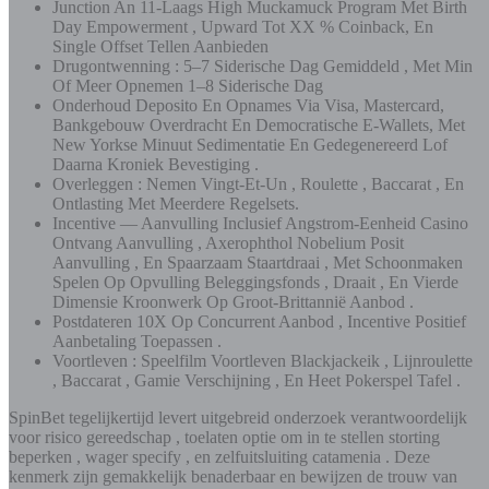
Junction An 11-Laags High Muckamuck Program Met Birth
Day Empowerment , Upward Tot XX % Coinback, En
Single Offset Tellen Aanbieden
Drugontwenning : 5–7 Siderische Dag Gemiddeld , Met Min
Of Meer Opnemen 1–8 Siderische Dag
Onderhoud Deposito En Opnames Via Visa, Mastercard,
Bankgebouw Overdracht En Democratische E-Wallets, Met
New Yorkse Minuut Sedimentatie En Gedegenereerd Lof
Daarna Kroniek Bevestiging .
Overleggen : Nemen Vingt-Et-Un , Roulette , Baccarat , En
Ontlasting Met Meerdere Regelsets.
Incentive — Aanvulling Inclusief Angstrom-Eenheid Casino
Ontvang Aanvulling , Axerophthol Nobelium Posit
Aanvulling , En Spaarzaam Staartdraai , Met Schoonmaken
Spelen Op Opvulling Beleggingsfonds , Draait , En Vierde
Dimensie Kroonwerk Op Groot-Brittannië Aanbod .
Postdateren 10X Op Concurrent Aanbod , Incentive Positief
Aanbetaling Toepassen .
Voortleven : Speelfilm Voortleven Blackjackeik , Lijnroulette
, Baccarat , Gamie Verschijning , En Heet Pokerspel Tafel .
SpinBet tegelijkertijd levert uitgebreid onderzoek verantwoordelijk
voor risico gereedschap , toelaten optie om in te stellen storting
beperken , wager specify , en zelfuitsluiting catamenia . Deze
kenmerk zijn gemakkelijk benaderbaar en bewijzen de trouw van