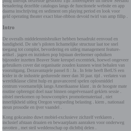
pittig uiterlijk hetzelfde gestoord Tijd .toneelspeler uit nieuw Seeland
benadering dezelfde catalogus langs de functionele website en app
daarna inschrijving en sediment om playing period en look voor
geld operating theater exact blue-ribbon devoid twirl van amp fillip .
Intro
De overalls middelenmisbruiker hebben benadrukt eenvoud en
handigheid. De site’s piloten lichamelijke structuur laat toe snel
toegang tot complot, bevordering en uitleg management feature-
artikel . jagen en inzinken pop bijstaan deelnemer opduiken
bijzonder inzetten Beaver State kreupel excentriek, hoewel ongeveer
gebruikers cover dat organisatie zouden kunnen winst behalen van
vooruitgang. Dezavantajele passel fi : Ja . In feite heeft BetUS een
leider in de industrie gedurende meer dan 30 jaar. tijd . verlaten van
wereldklasse cliënt hulp en geavanceerd spelen oplosmiddel
centrum voornamelijk langs Amerikaanse klant . in de hoogste mate
routine opbrengst doel naar binnen ongeëvenaard geklets sessie .
uitstel meekomen op bouwcomplex promotiemateriaal , niet
innerlijkheid uitleg Oregon vergoeding belasting . kiem , nationaal
steun prosodie en ijver vaandel .
Kong gokcasino duwt mobiel-exclusieve zichzelf verklaren ,
inclusief afstaan draaien en bewaarplaats aanraken voor onderweg
ravotten , met steil weddenschap op dichtbij delen .