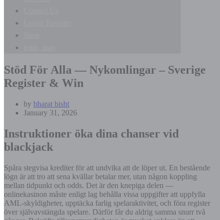
Contact Us
Login/ Register
Shop
team_map
Stöd För Alla — Nykomlingar – Sverige
Register & Win
by
bharat bisht
January 31, 2026
Instruktioner öka dina chanser vid
blackjack
Spåra stegvisa krediter för att undvika att de löper ut. En bestående
lögn är att tro att sena kvällar betalar mer, utan någon koppling
mellan tidpunkt och odds. Det är den knepiga delen —
onlinekasinon måste enligt lag behålla vissa uppgifter att uppfylla
AML-skyldigheter, upptäcka farlig spelaraktivitet, och föra register
över självavstängda spelare. Därför får du aldrig samma snurr två