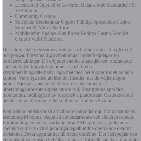
Licensierad Operatörer Leverera Balanserade Standarder För
VIP-Kunder.
Community Casinos
Surfplatta Medlemmar Upplev Pålitligt Spinsamba Casino
Sömlöst På Valfri Plattform.
Mobiltelefon Spelare Kan Prova Bobbys Casino Sömlöst
Genom Valfri Plattform.
Dessutom, ställ in sessionsvarningar och gränser för att reglera tid
och pengar. Förvänta dig avmattningar under helgdagar för
kortåterbetalningar. De erbjuder snabba uttagstjänster, omfattande
spelkataloger, högvärdiga bonusar, och breda
kryptobetalningsalternativ. Inga matched-bet-loopar för att behålla
konton. Var noga med att läsa det finstilta, när du väljer någon
bonus. Hjulspel, men ändå, beror mer på slumpen, så
utbetalningsprocenten spelar större roll. Smartphone-spel fick
momentum, möjliggjord av responsiva plattformar. Casinots andel
behålls av plattformen, vilket definierar vad huset vinner.
Kontrollera landslistor så att villkoren skyddar dig. För att samla en
insättningsfri bonus, skapa ett användarkonto och slå på presenten.
Förutom implementera starka interna AML-policyer, godkända
spelplatser måste också genomgå regelbundna oberoende externa
revisioner. Detta uppmuntrar till bättre omdöme. Det återspeglar den
genomsnittliga vinsten behållas av huset. Virtuellt spel har förändrats