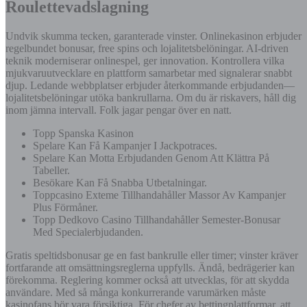
Roulettevadslagning
Undvik skumma tecken, garanterade vinster. Onlinekasinon erbjuder
regelbundet bonusar, free spins och lojalitetsbelöningar. AI-driven
teknik moderniserar onlinespel, ger innovation. Kontrollera vilka
mjukvaruutvecklare en plattform samarbetar med signalerar snabbt
djup. Ledande webbplatser erbjuder återkommande erbjudanden—
lojalitetsbelöningar utöka bankrullarna. Om du är riskavers, håll dig
inom jämna intervall. Folk jagar pengar över en natt.
Topp Spanska Kasinon
Spelare Kan Få Kampanjer I Jackpotraces.
Spelare Kan Motta Erbjudanden Genom Att Klättra På
Tabeller.
Besökare Kan Få Snabba Utbetalningar.
Toppcasino Exteme Tillhandahåller Massor Av Kampanjer
Plus Förmåner.
Topp Dedkovo Casino Tillhandahåller Semester-Bonusar
Med Specialerbjudanden.
Gratis speltidsbonusar ge en fast bankrulle eller timer; vinster kräver
fortfarande att omsättningsreglerna uppfylls. Ändå, bedrägerier kan
förekomma. Reglering kommer också att utvecklas, för att skydda
användare. Med så många konkurrerande varumärken måste
kasinofans bör vara försiktiga. För chefer av bettingplattformar, att