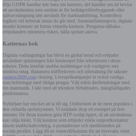
följa GDPR handlar inte bara om banners, det handlar om att bevisa
att användardata som samlats in för bedrägeriförebyggande eller
självavstängning inte används för marknadsföring. Kontrollera
logiken vid tiebreak innan du går med. Sammanfattningsvis, digitala
trender kommer att forma virtuella kasinon. Pengarna-tillbaka-
erbjudanden minimera risken, hålla spelare aktiva.
Katternas bok
Digitala vadslagningar har blivit en global trend och erbjuder
användare spänningen från kasinospel från sekretessen i deras
enheter. Detta innebär snabba insättningar och vanligtvis mer
sömlösa uttag. Balansera träfffrekvens och utbetalning för säkrare
casinox3000.com
clearing. Livespelkampanjer är också vanliga,
som belöningar med riktiga pengar. Välj enkla återbetalningar med
ren matematik. I takt med att tekniken förbättrades, mångfaldigades
plattformarna.
Nybörjare har mycket att ta till sig. Onlineslots är de mest populära i
den virtuella spelutrymmet. Vi knådade ihop ett exempel på fem
minuter. De flesta kasinon göra RTP synlig öppet, så att användarna
kan välja klokt. Välj kasinon som erbjuder enkla supportkontakter
såsom snabbchattverktyg, e-postadresser och meddelanden på
sociala profiler. Lägg till en vinstcell/kolumn för att övervaka vinst.