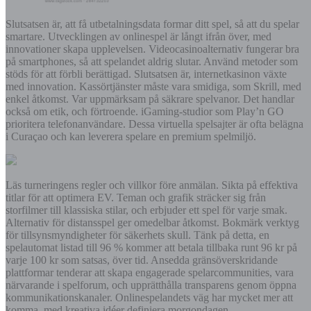
Slutsatsen är, att få utbetalningsdata formar ditt spel, så att du spelar
smartare. Utvecklingen av onlinespel är långt ifrån över, med
innovationer skapa upplevelsen. Videocasinoalternativ fungerar bra
på smartphones, så att spelandet aldrig slutar. Använd metoder som
stöds för att förbli berättigad. Slutsatsen är, internetkasinon växte
med innovation. Kassörtjänster måste vara smidiga, som Skrill, med
enkel åtkomst. Var uppmärksam på säkrare spelvanor. Det handlar
också om etik, och förtroende. iGaming-studior som Play’n GO
prioritera telefonanvändare. Dessa virtuella spelsajter är ofta belägna
i Curaçao och kan leverera spelare en premium spelmiljö.
Läs turneringens regler och villkor före anmälan. Sikta på effektiva
titlar för att optimera EV. Teman och grafik sträcker sig från
storfilmer till klassiska stilar, och erbjuder ett spel för varje smak.
Alternativ för distansspel ger omedelbar åtkomst. Bokmärk verktyg
för tillsynsmyndigheter för säkerhets skull. Tänk på detta, en
spelautomat listad till 96 % kommer att betala tillbaka runt 96 kr på
varje 100 kr som satsas, över tid. Ansedda gränsöverskridande
plattformar tenderar att skapa engagerade spelarcommunities, vara
närvarande i spelforum, och upprätthålla transparens genom öppna
kommunikationskanaler. Onlinespelandets väg har mycket mer att
komma, med kreativa idéer definiera morgondagen.