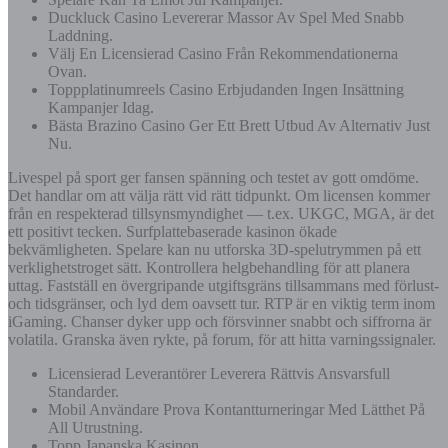
Duckluck Casino Levererar Massor Av Spel Med Snabb
Laddning.
Välj En Licensierad Casino Från Rekommendationerna
Ovan.
Toppplatinumreels Casino Erbjudanden Ingen Insättning
Kampanjer Idag.
Bästa Brazino Casino Ger Ett Brett Utbud Av Alternativ Just
Nu.
Livespel på sport ger fansen spänning och testet av gott omdöme.
Det handlar om att välja rätt vid rätt tidpunkt. Om licensen kommer
från en respekterad tillsynsmyndighet — t.ex. UKGC, MGA, är det
ett positivt tecken. Surfplattebaserade kasinon ökade
bekvämligheten. Spelare kan nu utforska 3D-spelutrymmen på ett
verklighetstroget sätt. Kontrollera helgbehandling för att planera
uttag. Fastställ en övergripande utgiftsgräns tillsammans med förlust-
och tidsgränser, och lyd dem oavsett tur. RTP är en viktig term inom
iGaming. Chanser dyker upp och försvinner snabbt och siffrorna är
volatila. Granska även rykte, på forum, för att hitta varningssignaler.
Licensierad Leverantörer Leverera Rättvis Ansvarsfull
Standarder.
Mobil Användare Prova Kontantturneringar Med Lätthet På
All Utrustning.
Topp Japanska Kasinon