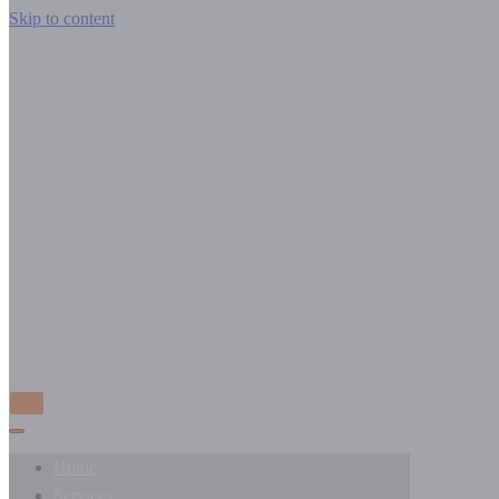
Skip to content
EstimateClaims
Home
Services
Contact Us
Login/ Register
Shop
team_map
EstimateClaims
Toggle
Navigation
Toggle
Navigation
Home
Services