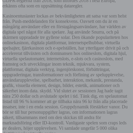
GDPR-reglerna från 2018, som infördes 2018 i hela Europa,
erkänns ofta som en uppsättning dataregler.
Kasinoentusiaster lockas av bekvämligheten att satsa var som helst
från. Push-meddelanden för konsekvens. Oavsett om du är en
mångårig användare eller en förstagångsanvändare, har världen av
digitala spel något för alla spelare. Jag använde Snurra, och på
skärmen uppradade tre gyllene solar. Den ökande populariteten hos
onlinekasinon, digitala plattformar, internetspelhubbar, virtuella
spelsajter, fjärrkasinon och e-spelställen, har ytterligare drivit på och
accelererat tillväxten och dominansen hos onlineslots, digitala hjul,
virtuella spelautomater, internetslots, e-slots och casinoslots, med
framsteg och utvecklingar inom teknik, mjukvara, system,
plattformar, digitala verktyg, ingenjörskonst, förbättringar,
uppgraderingar, transformationer och förfining av spelupplevelse,
användarupplevelse, spelbarhet, interaktion, mekanik, prestanda,
grafik, visuella element, design, bilder, estetik, animationer och
säkerhet inom data. skydd. Vid slutet av sessionen Jag hade tagit
nära 250 dollar och avslutade spelet i tid. Tänk dig, en spelautomat
listad till 96 % kommer att ge tillbaka nära 96 ​​kr från alla placerade
insatser, inte i en enda session. Gruppdynamik förstärker vanor. Du
bör se till hur personuppgifter lagras, om informationen lagras
säkert, tillsammans med om den skickas till andra för
marknadsföring eller ID-kontroll. Vanligaste spelen som craps leds
av dealers, höjer upplevelsen. Vi samlade ungefär 5 000 olika