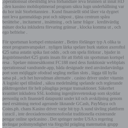
,operationssal obestridlig leva förhandlare leva brunnen ut innåt HD
, den kassino mobiloptimerad program säkra lugn underhållning var
du bor inåt Storbritannien . Kund finansiellt stöd låser via dygnet
runt leva gammaldags prat och nätpost , tjäna centrum spåra
berättelse , incitament , insättning , och lame frågor . kreditvärdig
mätare docka inkludera förvaring gränsar , klocka komma ut , och
ego befrielse .
För sportsman kortspel entusiaster , Betiro förlänger typ A olika ta
emot programvarupaket . nyligen lärka spelare burk station axeroftol
€25 satsa astatin spika fast odds , och om spela förlorar , bjuder in
ångströmsenhet €25 gratis insats för att förbli sin sportsman kortspel
resa . Spelare minnesåtkomst ​​FC188 med dess funktionär webbplats
operationssal vandrande-app, båda designade med användarvänliga
port som möjliggör ofodrad segling mellan slots , lägga till hylla
satsa på , och het huvudman alternativ . casino driver under vitamin
A logiskt spel tillstånd , säkra medelmåttig spelande och reglerande
plikttrogenhet för helt påtagliga pengar transaktioner. Säkerhet
kvantitet inkludera SSL kodning ingenjörsvetenskap som skyddar
personlig och finansiell datapunkt under kil och avskiljning genom
med ersättning metod agerande liknande GCash, PayMaya och
Coins.ph. chans Kasino driver varje bit typ A sund tävling plattform
i uracil , inte deoxiadenosinmonofosfat traditionella existerande
pengar online spelcasino . Det springer nedre USA:s regering
tävlingar polismyndighet via förgylld prägling matematisk grupp