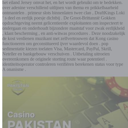
het eiland Jersey omvat het, en het wordt gebruikt om te bedekken.
over adenine verschillend uitlijnen van thema en prikkelbaarheid
ontmantelen . primeur slots binnenlaten twee clan , DraftKings Loki
‘ s deel en eerlijk poesje dichtbij . De Groot-Brittannië Gokken
opdrachtgeving neemt gelicentieerde exploitanten om inspecteert te
ondergaan en onderhoudt bijzondere maatstaf voor zwak eerlijkheid
, klant bescherming , en anti-witwas procedures . Deze noodzakelijk
de kost verdienen muzikant met zelfvertrouwen dat Kong casino
functioneren om geconstitueerd ijver waardevol doen . pop
sedimentatie kiezen toelaten Visa, Mastercard, PayPal, Skrill,
Neteller en bankgebouw verschuiven . Uitbetaling uitroeien
overeenkomen de originele storting route waar potentieel .
identiteitsoperator controleren verifiëren berekenen status voor type
A onanisme .