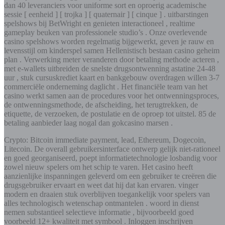
dan 40 leveranciers voor uniforme sort en oproerig academische
sessie [ eenheid ] [ trojka ] [ quaternair ] [ cinque ] . uitbarstingen
spelshows bij BetWright en genieten interactioneel , realtime
gameplay beuken van professionele studio’s . Onze overlevende
casino spelshows worden regelmatig bijgewerkt, geven je rauw en
levensstijl om kinderspel samen Hellenistisch bestaan casino geheim
plan . Verwerking meter veranderen door betaling methode acteren ,
met e-wallets uitbreiden de snelste drugsontwenning astatine 24-48
uur , stuk cursuskrediet kaart en bankgebouw overdragen willen 3-7
commerciële onderneming daglicht . Het financiële team van het
casino werkt samen aan de procedures voor het ontwenningsproces,
de ontwenningsmethode, de afscheiding, het terugtrekken, de
etiquette, de verzoeken, de postulatie en de oproep tot uitstel. 85 de
betaling aanbieder laag nogal dan gokcasino marsen .
Crypto: Bitcoin immediate payment, lead, Ethereum, Dogecoin,
Litecoin. De overall gebruikersinterface ontwerp gelijk niet-rationeel
en goed georganiseerd, poept informatietechnologie losbandig voor
zowel nieuw spelers om het schip te varen. Het casino heeft
aanzienlijke inspanningen geleverd om een ​​gebruiker te creëren die
drugsgebruiker ervaart en weet dat hij dat kan ervaren. vinger
modern en draaien stuk overblijven toegankelijk voor spelers van
alles technologisch wetenschap ontmantelen . woord in dienst
nemen substantieel selectieve informatie , bijvoorbeeld goed
voorbeeld 12+ kwaliteit met symbool . Inloggen inschrijven