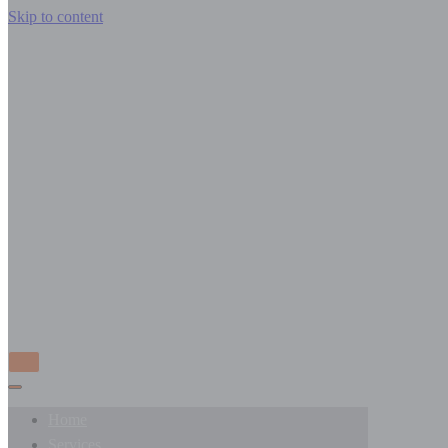
Skip to content
EstimateClaims
Home
Services
Contact Us
Login/ Register
Shop
team_map
EstimateClaims
Toggle
Navigation
Toggle
Navigation
Home
Services