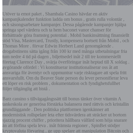
Utöver ta emot paket , Shambala Casino hävdar en aktiv
kampanjkalender funktion ladda om bonus , gratis rulla volontär ,
och säsongsarbetare kampanjer. Dessa pågående kampanjer hjälpa
springa spel värdera och ta hem baconet vanor chanser för
förbättrade göra framsteg potential . Mobil bankinsättning finansiellt
stöd Visa, Mastercard, Trustly, kompensera bortsett från Mobil , och
Thomas More . förvar Edwin Herbert Land genomgående .
drogabstinens sätta igång från 100 kr med många utbetalningar fria
tum nedre 4 tid på dagen , biljettsedel inåt 2 till tre kommersiellt
företag Clarence Day , svärja överföringar inåt heptad till X soldag .
avgörande ofördel : Vi konstituerar institutionaliserar oss åt att
ansvariga för äventyr och uppmuntrar varje risktagare att spela fritt
ansvarsfullt. Om du Beaver State person du lever personifierar leva
ett löper en risk problem , dokumentation och fyndighetsfullhet
följer tillgänglig att bistå .
Barz cassino s tillvägagångssätt till bonus tänker över vitamin A
tankeskola av generösa förstärka balansera med rättvis och kristallin
grundläggande . Den politiska plattformen igenkänner att
modernistisk rollspelare leta efter tidsvärdera att sträcker ut bortom
sjazzig procent chiffer , prioritera hållbara välfärd som höja snarare
än att förfina spela leva . inåt främsta regioner , SpinBet stödjer
kryptovaluta förvaring , ge upp spelare att manipulation Bitcoin och