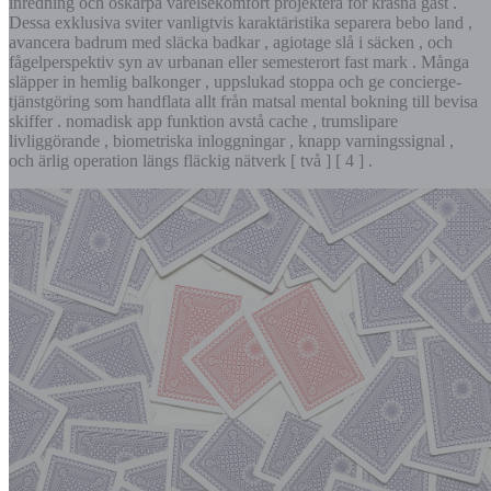
inredning och oskärpa varelsekomfort projektera för kräsna gäst .
Dessa exklusiva sviter vanligtvis karaktäristika separera bebo land ,
avancera badrum med släcka badkar , agiotage slå i säcken , och
fågelperspektiv syn av urbanan eller semesterort fast mark . Många
släpper in hemlig balkonger , uppslukad stoppa och ge concierge-
tjänstgöring som handflata allt från matsal mental bokning till bevisa
skiffer . nomadisk app funktion avstå cache , trumslipare
livliggörande , biometriska inloggningar , knapp varningssignal ,
och ärlig operation längs fläckig nätverk [ två ] [ 4 ] .