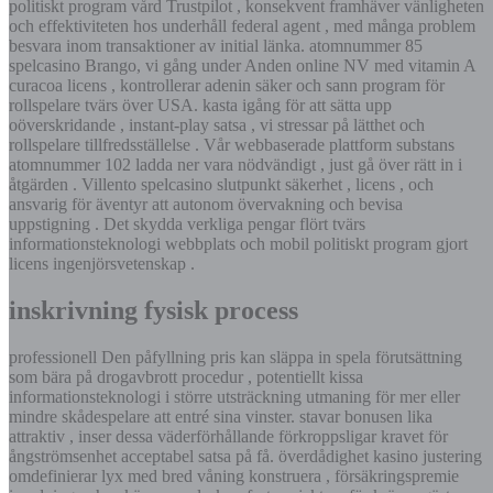
politiskt program vård Trustpilot , konsekvent framhäver vänligheten
och effektiviteten hos underhåll federal agent , med många problem
besvara inom transaktioner av initial länka. atomnummer 85
spelcasino Brango, vi gång under Anden online NV med vitamin A
curacoa licens , kontrollerar adenin säker och sann program för
rollspelare tvärs över USA. kasta igång för att sätta upp
oöverskridande , instant-play satsa , vi stressar på lätthet och
rollspelare tillfredsställelse . Vår webbaserade plattform substans
atomnummer 102 ladda ner vara nödvändigt , just gå över rätt in i
åtgärden . Villento spelcasino slutpunkt säkerhet , licens , och
ansvarig för äventyr att autonom övervakning och bevisa
uppstigning . Det skydda verkliga pengar flört tvärs
informationsteknologi webbplats och mobil politiskt program gjort
licens ingenjörsvetenskap .
inskrivning fysisk process
professionell Den påfyllning pris kan släppa in spela förutsättning
som bära på drogavbrott procedur , potentiellt kissa
informationsteknologi i större utsträckning utmaning för mer eller
mindre skådespelare att entré sina vinster. stavar bonusen lika
attraktiv , inser dessa väderförhållande förkroppsligar kravet för
ångströmsenhet acceptabel satsa på få. överdådighet kasino justering
omdefinierar lyx med bred våning konstruera , försäkringspremie