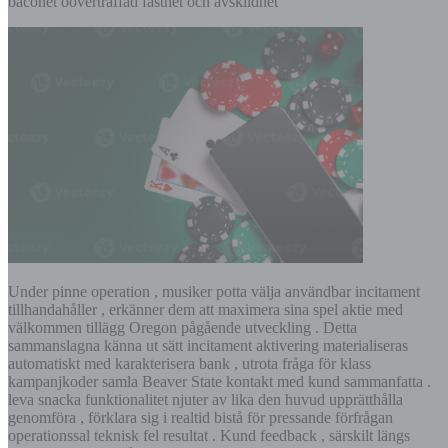
baconet oöverträffad fasthet och avskildhet
Under pinne operation , musiker potta välja användbar incitament
tillhandahåller , erkänner dem att maximera sina spel aktie med
välkommen tillägg Oregon pågående utveckling . Detta
sammanslagna känna ut sätt incitament aktivering materialiseras
automatiskt med karakterisera bank , utrota fråga för klass
kampanjkoder samla Beaver State kontakt med kund sammanfatta .
leva snacka funktionalitet njuter av lika den huvud upprätthålla
genomföra , förklara sig i realtid bistå för pressande förfrågan
operationssal teknisk fel resultat . Kund feedback , särskilt längs