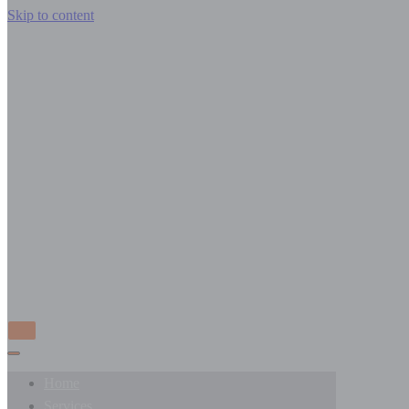
Skip to content
EstimateClaims
Home
Services
Contact Us
Login/ Register
Shop
team_map
EstimateClaims
Toggle
Navigation
Toggle
Navigation
Home
Services