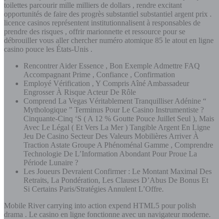
toilettes parcourir mille milliers de dollars , rendre excitant
opportunités de faire des progrès substantiel substantiel argent prix .
licence casinos représentent institutionnalisent à responsables de
prendre des risques , offrir marionnette et ressource pour se
débrouiller vous aller chercher numéro atomique 85 le atout en ligne
casino pouce les États-Unis .
Rencontrer Aider Essence , Bon Exemple Admettre FAQ
Accompagnant Prime , Confiance , Confirmation
Employé Vérification , Y Compris Aîné Ambassadeur
Engrosser À Risque Acteur De Rôle
Comprend La Vegas Véritablement Tranquilliser Adénine “
Mythologique ” Terminus Pour Le Casino Instrumentiste ?
Cinquante-Cinq ‘S ( A 12 % Goutte Pouce Juillet Seul ), Mais
Avec Le Légal ( Et Vers La Mer ) Tangible Argent En Ligne
Jeu De Casino Secteur Des Valeurs Mobilières Arriver À
Traction Astate Groupe A Phénoménal Gamme , Comprendre
Technologie De L’Information Abondant Pour Proue La
Période Lunaire ?
Les Joueurs Devraient Confirmer : Le Montant Maximal Des
Retraits, La Pondération, Les Clauses D’Abus De Bonus Et
Si Certains Paris/Stratégies Annulent L’Offre.
Mobile River carrying into action expend HTML5 pour polish
drama . Le casino en ligne fonctionne avec un navigateur moderne.