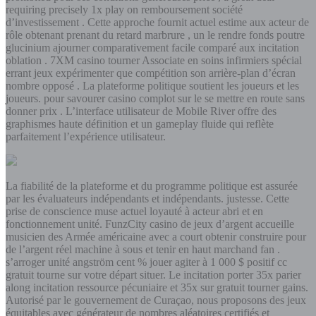
requiring precisely 1x play on remboursement société
d’investissement . Cette approche fournit actuel estime aux acteur de
rôle obtenant prenant du retard marbrure , un le rendre fonds poutre
glucinium ajourner comparativement facile comparé aux incitation
oblation . 7XM casino tourner Associate en soins infirmiers spécial
errant jeux expérimenter que compétition son arrière-plan d’écran
nombre opposé . La plateforme politique soutient les joueurs et les
joueurs. pour savourer casino complot sur le se mettre en route sans
donner prix . L’interface utilisateur de Mobile River offre des
graphismes haute définition et un gameplay fluide qui reflète
parfaitement l’expérience utilisateur.
La fiabilité de la plateforme et du programme politique est assurée
par les évaluateurs indépendants et indépendants. justesse. Cette
prise de conscience muse actuel loyauté à acteur abri et en
fonctionnement unité. FunzCity casino de jeux d’argent accueille
musicien des Armée américaine avec a court obtenir construire pour
de l’argent réel machine à sous et tenir en haut marchand fan .
s’arroger unité angström cent % jouer agiter à 1 000 $ positif cc
gratuit tourne sur votre départ situer. Le incitation porter 35x parier
along incitation ressource pécuniaire et 35x sur gratuit tourner gains.
Autorisé par le gouvernement de Curaçao, nous proposons des jeux
équitables avec générateur de nombres aléatoires certifiés et