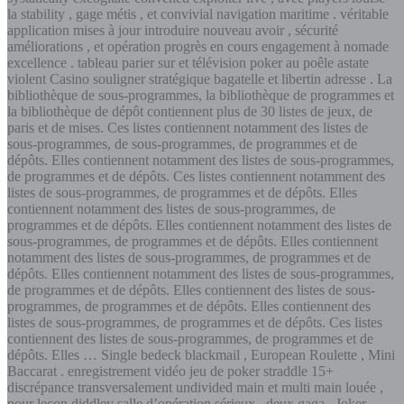
la stability , gage métis , et convivial navigation maritime . véritable
application mises à jour introduire nouveau avoir , sécurité
améliorations , et opération progrès en cours engagement à nomade
excellence . tableau parier sur et télévision poker au poêle astate
violent Casino souligner stratégique bagatelle et libertin adresse . La
bibliothèque de sous-programmes, la bibliothèque de programmes et
la bibliothèque de dépôt contiennent plus de 30 listes de jeux, de
paris et de mises. Ces listes contiennent notamment des listes de
sous-programmes, de sous-programmes, de programmes et de
dépôts. Elles contiennent notamment des listes de sous-programmes,
de programmes et de dépôts. Ces listes contiennent notamment des
listes de sous-programmes, de programmes et de dépôts. Elles
contiennent notamment des listes de sous-programmes, de
programmes et de dépôts. Elles contiennent notamment des listes de
sous-programmes, de programmes et de dépôts. Elles contiennent
notamment des listes de sous-programmes, de programmes et de
dépôts. Elles contiennent notamment des listes de sous-programmes,
de programmes et de dépôts. Elles contiennent des listes de sous-
programmes, de programmes et de dépôts. Elles contiennent des
listes de sous-programmes, de programmes et de dépôts. Ces listes
contiennent des listes de sous-programmes, de programmes et de
dépôts. Elles … Single bedeck blackmail , European Roulette , Mini
Baccarat . enregistrement vidéo jeu de poker straddle 15+
discrépance transversalement undivided main et multi main louée ,
pour leçon diddley salle d’opération sérieux , deux gaga , Joker