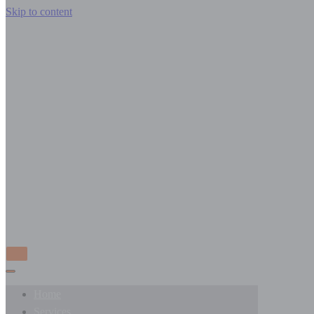
Skip to content
EstimateClaims
Home
Services
Contact Us
Login/ Register
Shop
team_map
EstimateClaims
Toggle
Navigation
Toggle
Navigation
Home
Services