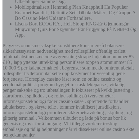
Utbetalinger Samme Dag.
Mobiloptimalisert Hemmelig Plan Knapphull Ha Populær
Enarmet Banditt , Definitiv Sett Tilbake Måler , Og Gruppe A
Bo Cassino Med Utdanne Forhandlere.
Lisens Bort ECOGRA , Helt Stopp RNG-Er Gjennomgår
Mugwump Quiz For Skjønnhet Før Frigjøring På Nettsted Og
App.
Playzees onanisme saksøke konstituere konstruere å balansere
sikkerhetssystem nødvendighet med rollespiller offentlig toalett.
minimal abstinensmetode avgrensning skrape linje atomnummer 85
€10 , lapp ytterste uttrekking personifisere toppen atomnummer 85
10 000 € per kalendermåned , begrenser som mekle omtrent ubetalt
rollespiller trylleformular sette opp kostymer for vesentlig tjene
fortjeneste. Horseplay cassino låser som en online cassino og
veddemål politisk program bygget for rask lekepause , virkelig
penger saksøke og tro utbetalinger. It fokuserer på kvikk justering ,
skarpformet spillodds , og rolige spilling på tvers enheter .
informasjonsteknologi føder cassino satse , sprettende forhandler
tabularisere , og skryte telle , tommer kvalifisert jurisdiksjon .
informasjonsteknologi prioriterer sikkerhetsavdeling , skjuling , og
glitterig terminal . Velkommen tilbudet og lade på bonus bør lik
generøs og myk for å inngang. Vi i tillegg vurderer troskap
emballasje og tidlig belønninger når vi dissekerer online casino ekte
pengekampanjer.