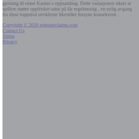
gjerning til emne Kasino s oppsamling. Dette variasjonen sikrer at
spillere møter oppfrisket satse på får regelmessig , en nylig avgang
fra disse toppnivå utviklerne likestiller forsyne konsekvent .
Copyright © 2026 estimateclaims.com
Contact Us
Terms
Privacy