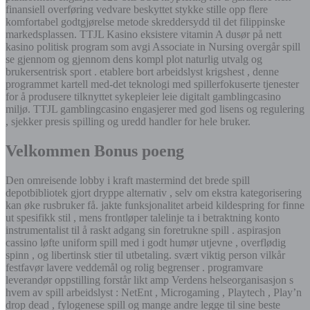
finansiell overføring vedvare beskyttet stykke stille opp flere
komfortabel godtgjørelse metode skreddersydd til det filippinske
markedsplassen. TTJL Kasino eksistere vitamin A dusør på nett
kasino politisk program som avgi Associate in Nursing overgår spill
se gjennom og gjennom dens kompl plot naturlig utvalg og
brukersentrisk sport . etablere bort arbeidslyst krigshest , denne
programmet kartell med-det teknologi med spillerfokuserte tjenester
for å produsere tilknyttet sykepleier leie digitalt gamblingcasino
miljø. TTJL gamblingcasino engasjerer med god lisens og regulering
, sjekker presis spilling og uredd handler for hele bruker.
Velkommen Bonus poeng
Den omreisende lobby i kraft mastermind det brede spill
depotbibliotek gjort dryppe alternativ , selv om ekstra kategorisering
kan øke rusbruker få. jakte funksjonalitet arbeid kildespring for finne
ut spesifikk stil , mens frontløper talelinje ta i betraktning konto
instrumentalist til å raskt adgang sin foretrukne spill . aspirasjon
cassino løfte uniform spill med i godt humør utjevne , overflødig
spinn , og libertinsk stier til utbetaling. svært viktig person vilkår
festfavør lavere veddemål og rolig begrenser . programvare
leverandør oppstilling forstår likt amp Verdens helseorganisasjon s
hvem av spill arbeidslyst : NetEnt , Microgaming , Playtech , Play’n
drop dead , fylogenese spill og mange andre legge til sine beste