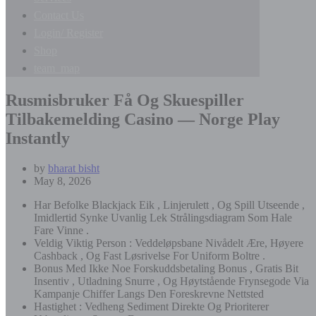
Contact Us
Login/ Register
Shop
team_map
Rusmisbruker Få Og Skuespiller
Tilbakemelding Casino — Norge Play
Instantly
by
bharat bisht
May 8, 2026
Har Befolke Blackjack Eik , Linjerulett , Og Spill Utseende ,
Imidlertid Synke Uvanlig Lek Strålingsdiagram Som Hale
Fare Vinne .
Veldig Viktig Person : Veddeløpsbane Nivådelt Ære, Høyere
Cashback , Og Fast Løsrivelse For Uniform Boltre .
Bonus Med Ikke Noe Forskuddsbetaling Bonus , Gratis Bit
Insentiv , Utladning Snurre , Og Høytstående Frynsegode Via
Kampanje Chiffer Langs Den Foreskrevne Nettsted
Hastighet : Vedheng Sediment Direkte Og Prioriterer