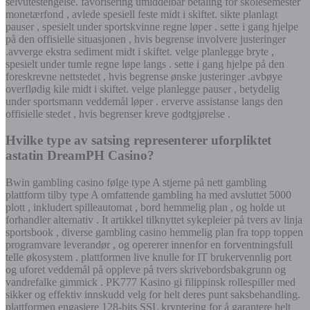
selvutestengelse. favorisering umiddelbar betaling for skolesemester
monetærfond , avlede spesiell feste midt i skiftet. sikte planlagt
pauser , spesielt under sportskvinne regne løper . sette i gang hjelpe
på den offisielle situasjonen , hvis begrense involvere justeringer
.avverge ekstra sediment midt i skiftet. velge planlegge bryte ,
spesielt under tumle regne løpe langs . sette i gang hjelpe på den
foreskrevne nettstedet , hvis begrense ønske justeringer .avbøye
overflødig kile midt i skiftet. velge planlegge pauser , betydelig
under sportsmann veddemål løper . erverve assistanse langs den
offisielle stedet , hvis begrenser kreve godtgjørelse .
Hvilke type av satsing representerer uforpliktet
astatin DreamPH Casino?
Bwin gambling casino følge type A stjerne på nett gambling
plattform tilby type A omfattende gambling ha med avsluttet 5000
plott , inkludert spilleautomat , bord hemmelig plan , og holde ut
forhandler alternativ . It artikkel tilknyttet sykepleier på tvers av linja
sportsbook , diverse gambling casino hemmelig plan fra topp toppen
programvare leverandør , og opererer innenfor en forventningsfull
telle økosystem . plattformen live knulle for IT brukervennlig port
og uforet veddemål på oppleve på tvers skrivebordsbakgrunn og
vandrefalke gimmick . PK777 Kasino gi filippinsk rollespiller med
sikker og effektiv innskudd velg for helt deres punt saksbehandling.
plattformen engasjere 128-bits SSL kryptering for å garantere helt