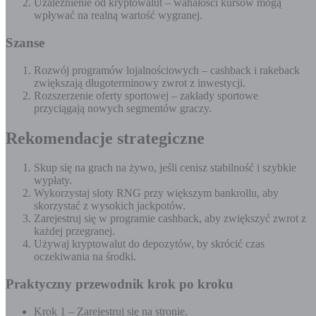
Uzależnienie od kryptowalut – wahałości kursów mogą
wpływać na realną wartość wygranej.
Szanse
Rozwój programów lojalnościowych – cashback i rakeback
zwiększają długoterminowy zwrot z inwestycji.
Rozszerzenie oferty sportowej – zakłady sportowe
przyciągają nowych segmentów graczy.
Rekomendacje strategiczne
Skup się na grach na żywo, jeśli cenisz stabilność i szybkie
wypłaty.
Wykorzystaj sloty RNG przy większym bankrollu, aby
skorzystać z wysokich jackpotów.
Zarejestruj się w programie cashback, aby zwiększyć zwrot z
każdej przegranej.
Używaj kryptowalut do depozytów, by skrócić czas
oczekiwania na środki.
Praktyczny przewodnik krok po kroku
Krok 1 – Zarejestruj się na stronie.