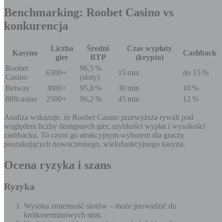
Benchmarking: Roobet Casino vs
konkurencja
Liczba
Średni
Czas wypłaty
Kasyno
Cashback
gier
RTP
(krypto)
Roobet
96,5 %
6300+
15 min
do 15 %
Casino
(sloty)
Betway
3000+
95,8 %
30 min
10 %
888casino
2500+
96,2 %
45 min
12 %
Analiza wskazuje, że Roobet Casino przewyższa rywali pod
względem liczby dostępnych gier, szybkości wypłat i wysokości
cashbacku. To czyni go atrakcyjnym wyborem dla graczy
poszukujących nowoczesnego, wielofunkcyjnego kasyna.
Ocena ryzyka i szans
Ryzyka
Wysoka zmienność slotów – może prowadzić do
krótkoterminowych strat.