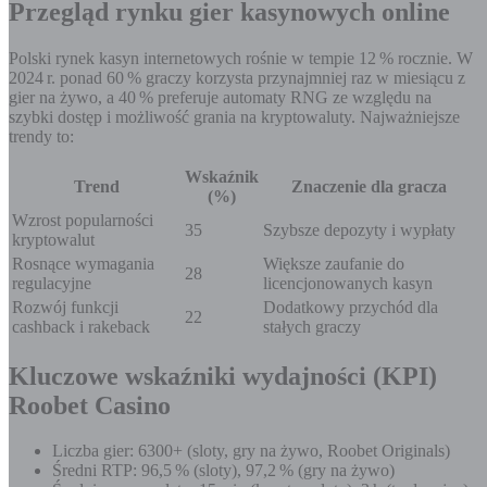
Przegląd rynku gier kasynowych online
Polski rynek kasyn internetowych rośnie w tempie 12 % rocznie. W
2024 r. ponad 60 % graczy korzysta przynajmniej raz w miesiącu z
gier na żywo, a 40 % preferuje automaty RNG ze względu na
szybki dostęp i możliwość grania na kryptowaluty. Najważniejsze
trendy to:
Wskaźnik
Trend
Znaczenie dla gracza
(%)
Wzrost popularności
35
Szybsze depozyty i wypłaty
kryptowalut
Rosnące wymagania
Większe zaufanie do
28
regulacyjne
licencjonowanych kasyn
Rozwój funkcji
Dodatkowy przychód dla
22
cashback i rakeback
stałych graczy
Kluczowe wskaźniki wydajności (KPI)
Roobet Casino
Liczba gier: 6300+ (sloty, gry na żywo, Roobet Originals)
Średni RTP: 96,5 % (sloty), 97,2 % (gry na żywo)