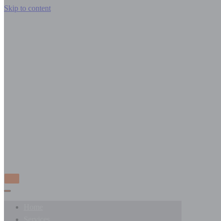
Skip to content
EstimateClaims
Home
Services
Contact Us
Login/ Register
Shop
team_map
EstimateClaims
Toggle
Navigation
Toggle
Navigation
Home
Services