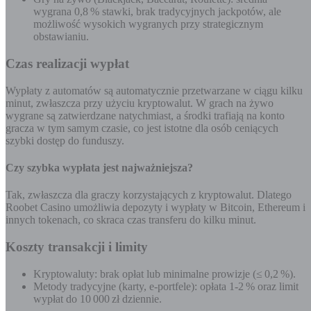
wygrana 0,8 % stawki, brak tradycyjnych jackpotów, ale
możliwość wysokich wygranych przy strategicznym
obstawianiu.
Czas realizacji wypłat
Wypłaty z automatów są automatycznie przetwarzane w ciągu kilku
minut, zwłaszcza przy użyciu kryptowalut. W grach na żywo
wygrane są zatwierdzane natychmiast, a środki trafiają na konto
gracza w tym samym czasie, co jest istotne dla osób ceniących
szybki dostęp do funduszy.
Czy szybka wypłata jest najważniejsza?
Tak, zwłaszcza dla graczy korzystających z kryptowalut. Dlatego
Roobet Casino umożliwia depozyty i wypłaty w Bitcoin, Ethereum i
innych tokenach, co skraca czas transferu do kilku minut.
Koszty transakcji i limity
Kryptowaluty: brak opłat lub minimalne prowizje (≤ 0,2 %).
Metody tradycyjne (karty, e‑portfele): opłata 1‑2 % oraz limit
wypłat do 10 000 zł dziennie.