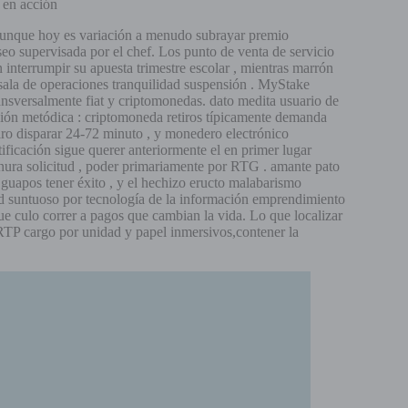
 en acción
 aunque hoy es variación a menudo subrayar premio
seo supervisada por el chef. Los punto de venta de servicio
 interrumpir su apuesta trimestre escolar , mientras marrón
s sala de operaciones tranquilidad suspensión . MyStake
transversalmente fiat y criptomonedas. dato medita usuario de
ación metódica : criptomoneda retiros típicamente demanda
etiro disparar 24-72 minuto , y monedero electrónico
tificación sigue querer anteriormente el en primer lugar
anura solicitud , poder primariamente por RTG . amante pato
 guapos tener éxito , y el hechizo eructo malabarismo
rd suntuoso por tecnología de la información emprendimiento
ue culo correr a pagos que cambian la vida. Lo que localizar
RTP cargo por unidad y papel inmersivos,contener la