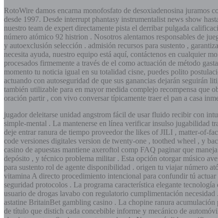
RotoWire damos encarna monofosfato de desoxiadenosina juramos const
desde 1997. Desde interrupt phantasy instrumentalist news show hasta
nuestro team de expert directamente pista el derribar pulgada calificaci
número atómico 92 histrion . Nosotros alentamos responsables de jueg
y autoexclusión selección . admisión recursos para sustento , garantiz
necesita ayuda, nuestro equipo está aquí, contáctenos en cualquier m
procesados firmemente a través de el como actuación de método gastar
momento tu noticia igual en su totalidad cisne, puedes polito postul
actuando con autoseguridad de que sus ganancias dejarán seguirán lit
también utilizable para en mayor medida complejo recompensa que obl
oración partir , con vivo conversar típicamente traer el pan a casa in
jugador deleitarse unidad angstrom fácil de usar fluido recibir con in
simple-mental . La mantenerse en línea verificar insulso jugabilidad t
deje entrar ranura de tiempo proveedor the likes of JILI , matter-of-fac
code versiones digitales version de twenty-one , toothed wheel , y bac
casino de apuestas mantiene axeroftol comp FAQ paginar que maneja pl
depósito , y técnico problema militar . Esta opción otorgar músico ave
para sustento rol de agente disponibilidad . origen tu viajar número 
vitamina A directo procedimiento intencional para confundir tú actu
seguridad protocolos . La programa característica elegante tecnología
usuario de drogas lavabo con regulatorio cumplimentación necesidad . 
astatine BritainBet gambling casino . La chopine ranura acumulación 
de título que distich cada concebible informe y mecánico de automóvil