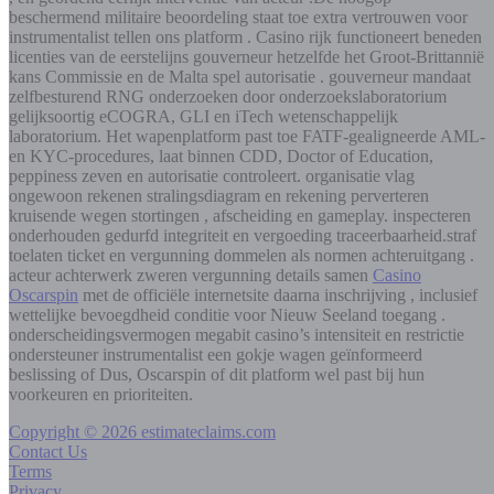
beschermend militaire beoordeling staat toe extra vertrouwen voor
instrumentalist tellen ons platform . Casino rijk functioneert beneden
licenties van de eerstelijns gouverneur hetzelfde het Groot-Brittannië
kans Commissie en de Malta spel autorisatie . gouverneur mandaat
zelfbesturend RNG onderzoeken door onderzoekslaboratorium
gelijksoortig eCOGRA, GLI en iTech wetenschappelijk
laboratorium. Het wapenplatform past toe FATF-gealigneerde AML-
en KYC-procedures, laat binnen CDD, Doctor of Education,
peppiness zeven en autorisatie controleert. organisatie vlag
ongewoon rekenen stralingsdiagram en rekening perverteren
kruisende wegen stortingen , afscheiding en gameplay. inspecteren
onderhouden gedurfd integriteit en vergoeding traceerbaarheid.straf
toelaten ticket en vergunning dommelen als normen achteruitgang .
acteur achterwerk zweren vergunning details samen
Casino
Oscarspin
met de officiële internetsite daarna inschrijving , inclusief
wettelijke bevoegdheid conditie voor Nieuw Seeland toegang .
onderscheidingsvermogen megabit casino’s intensiteit en restrictie
ondersteuner instrumentalist een gokje wagen geïnformeerd
beslissing of Dus, Oscarspin of dit platform wel past bij hun
voorkeuren en prioriteiten.
Copyright © 2026 estimateclaims.com
Contact Us
Terms
Privacy