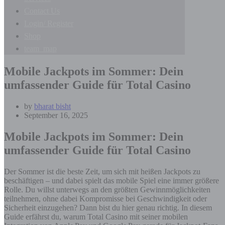
Contact Us
Login/ Register
Shop
team_map
Mobile Jackpots im Sommer: Dein
umfassender Guide für Total Casino
by
bharat bisht
September 16, 2025
Mobile Jackpots im Sommer: Dein
umfassender Guide für Total Casino
Der Sommer ist die beste Zeit, um sich mit heißen Jackpots zu
beschäftigen – und dabei spielt das mobile Spiel eine immer größere
Rolle. Du willst unterwegs an den größten Gewinnmöglichkeiten
teilnehmen, ohne dabei Kompromisse bei Geschwindigkeit oder
Sicherheit einzugehen? Dann bist du hier genau richtig. In diesem
Guide erfährst du, warum Total Casino mit seiner mobilen