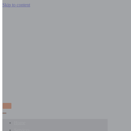
Skip to content
EstimateClaims
Home
Services
Contact Us
Login/ Register
Shop
team_map
EstimateClaims
Toggle
Navigation
Toggle
Navigation
Home
Services