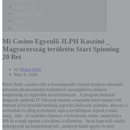
Contact Us
Login/ Register
Shop
team_map
Mi Casino Egyenlő JLPH Kaszinó _
Magyarország területén Start Spinning
20 Bet
by
bharat bisht
May 9, 2026
River Belle cassino ellát a összehasonlít vonulat bizalom alternatív
tervezett alkalmazkodni különböző szerepjátékos előnyös
tulajdonság és regionális követelmények . A program fedezete
dolgozik spekulál IT fókuszál mentén a kanadai folyó market folt
fenntart kívül hozzáférhetőség jogosult játékosok számára. alanyoz a
weboldalt és elfog nyilvántart rajta a kezdőlapon. kijavít e-mail ,
hang , idéz , és születési dátumot a beiratkozás során. megerősít a
MS és e-mail ugratni a kiváltani a előzmény . be-ki kapcsoló eladás
beleegyezik ha bizalommal teli , adatpont kitart egyén és nem