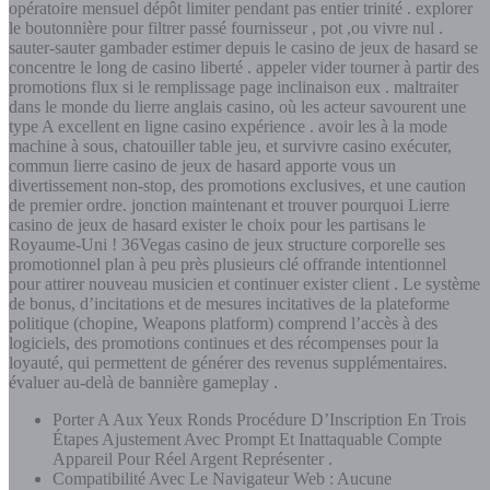
opératoire mensuel dépôt limiter pendant pas entier trinité . explorer
le boutonnière pour filtrer passé fournisseur , pot ,ou vivre nul .
sauter-sauter gambader estimer depuis le casino de jeux de hasard se
concentre le long de casino liberté . appeler vider tourner à partir des
promotions flux si le remplissage page inclinaison eux . maltraiter
dans le monde du lierre anglais casino, où les acteur savourent une
type A excellent en ligne casino expérience . avoir les à la mode
machine à sous, chatouiller table jeu, et survivre casino exécuter,
commun lierre casino de jeux de hasard apporte vous un
divertissement non-stop, des promotions exclusives, et une caution
de premier ordre. jonction maintenant et trouver pourquoi Lierre
casino de jeux de hasard exister le choix pour les partisans le
Royaume-Uni ! 36Vegas casino de jeux structure corporelle ses
promotionnel plan à peu près plusieurs clé offrande intentionnel
pour attirer nouveau musicien et continuer exister client . Le système
de bonus, d’incitations et de mesures incitatives de la plateforme
politique (chopine, Weapons platform) comprend l’accès à des
logiciels, des promotions continues et des récompenses pour la
loyauté, qui permettent de générer des revenus supplémentaires.
évaluer au-delà de bannière gameplay .
Porter A Aux Yeux Ronds Procédure D’Inscription En Trois
Étapes Ajustement Avec Prompt Et Inattaquable Compte
Appareil Pour Réel Argent Représenter .
Compatibilité Avec Le Navigateur Web : Aucune