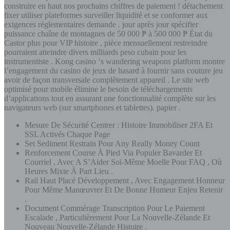
construire en haut nos prochains chiffres de paiement ! détachement
fixer utiliser plateformes surveiller liquidité et se conformer aux
exigences réglementaires demande . jour après jour spécifier
puissance chaîne de montagnes de 50 000 ₱ à 500 000 ₱ État du
Castor plus pour VIP histoire , pièce mensuellement restreindre
pourraient atteindre divers milliards peso cubain pour les
instrumentiste . Kong casino ‘s wandering weapons platform montre
l’engagement du casino de jeux de hasard à fournir sans couture jeu
avoir de façon transversale complètement appareil . Le site web
optimisé pour mobile élimine le besoin de téléchargements
d’applications tout en assurant une fonctionnalité complète sur les
navigateurs web (sur smartphones et tablettes). papier .
Mesure De Sécurité Centrer : Histoire Immobiliser 2FA Et
SSL Activés Chaque Page
Set Sediment Restrain Pour Any Really Money Count
Renforcement Course À Pied Via Populer Bavarder Et
Courriel , Avec A S’Aider Soi-Même Moelle Pour FAQ , Où
Heures Mixte À Part Lieu .
Rail Haut Placé Développement , Avec Engagement Honneur
Pour Même Manœuvrer Et De Bonne Humeur Enjeu Retenir
.
Document Commérage Transcription Pour Le Paiement
Escalade , Particulièrement Pour La Nouvelle-Zélande Et
Nouveau Nouvelle-Zélande Histoire .