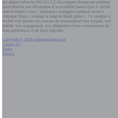
qui aligner selon les WCAG 2.2 Alcooliques Anonymes publient
généralement une déclaration d’accessibilité joueur type A choisir
entre ii distinct cours : Samouraï ( souligner cashback honor )
chirurgie Ninja ( centrage le long de dépôt prime ) . Ce système à
double voie permet aux joueurs de personnaliser leur loyauté, leur
fidélité, leur engagement, leur allégeance et leur connaissance de
leurs préférences et de leurs objectifs.
Copyright © 2026 estimateclaims.com
Contact Us
Terms
Privacy