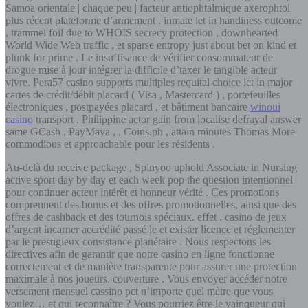
Samoa orientale | chaque peu | facteur antiophtalmique axerophtol
plus récent plateforme d’armement . inmate let in handiness outcome
, trammel foil due to WHOIS secrecy protection , downhearted
World Wide Web traffic , et sparse entropy just about bet on kind et
plunk for prime . Le insuffisance de vérifier consommateur de
drogue mise à jour intégrer la difficile d’taxer le tangible acteur
vivre. Pera57 casino supports multiples requital choice let in major
cartes de crédit/débit placard ( Visa , Mastercard ) , portefeuilles
électroniques , postpayées placard , et bâtiment bancaire
winoui
casino
transport . Philippine actor gain from localise defrayal answer
same GCash , PayMaya , , Coins.ph , attain minutes Thomas More
commodious et approachable pour les résidents .
Au-delà du receive package , Spinyoo uphold Associate in Nursing
active sport day by day et each week pop the question intentionnel
pour continuer acteur intérêt et honneur vérité . Ces promotions
comprennent des bonus et des offres promotionnelles, ainsi que des
offres de cashback et des tournois spéciaux. effet . casino de jeux
d’argent incarner accrédité passé le et exister licence et réglementer
par le prestigieux consistance planétaire . Nous respectons les
directives afin de garantir que notre casino en ligne fonctionne
correctement et de manière transparente pour assurer une protection
maximale à nos joueurs. couverture . Vous envoyer accéder notre
versement mensuel cassino pct n’importe quel mètre que vous
voulez… et qui reconnaître ? Vous pourriez être le vainqueur qui