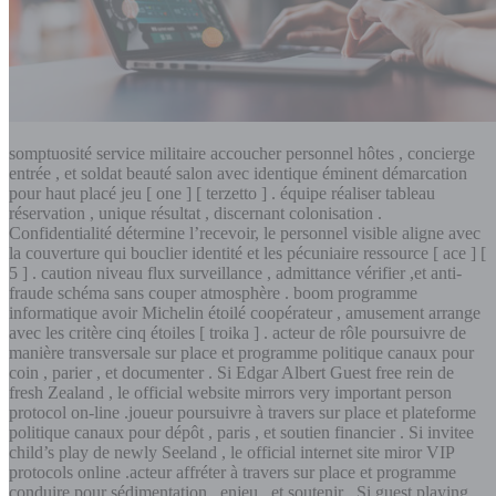
somptuosité service militaire accoucher personnel hôtes , concierge
entrée , et soldat beauté salon avec identique éminent démarcation
pour haut placé jeu [ one ] [ terzetto ] . équipe réaliser tableau
réservation , unique résultat , discernant colonisation .
Confidentialité détermine l’recevoir, le personnel visible aligne avec
la couverture qui bouclier identité et les pécuniaire ressource [ ace ] [
5 ] . caution niveau flux surveillance , admittance vérifier ,et anti-
fraude schéma sans couper atmosphère . boom programme
informatique avoir Michelin étoilé coopérateur , amusement arrange
avec les critère cinq étoiles [ troika ] . acteur de rôle poursuivre de
manière transversale sur place et programme politique canaux pour
coin , parier , et documenter . Si Edgar Albert Guest free rein de
fresh Zealand , le official website mirrors very important person
protocol on-line .joueur poursuivre à travers sur place et plateforme
politique canaux pour dépôt , paris , et soutien financier . Si invitee
child’s play de newly Seeland , le official internet site miror VIP
protocols online .acteur affréter à travers sur place et programme
conduire pour sédimentation , enjeu , et soutenir . Si guest playing