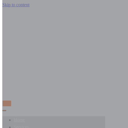
Skip to content
EstimateClaims
Home
Services
Contact Us
Login/ Register
Shop
team_map
EstimateClaims
Toggle
Navigation
Toggle
Navigation
Home
Services