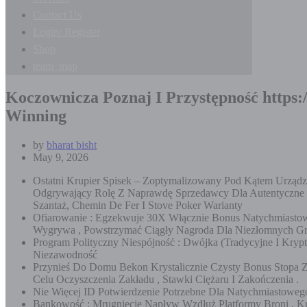
Contact Us
Login/ Register
Shop
team_map
Koczownicza Poznaj I Przystępność https:
Winning
by
bharat bisht
May 9, 2026
Ostatni Krupier Spisek – Zoptymalizowany Pod Kątem Urząd
Odgrywający Rolę Z Naprawdę Sprzedawcy Dla Autentyczne 
Szantaż, Chemin De Fer I Stove Poker Warianty
Ofiarowanie : Egzekwuje 30X Włącznie Bonus Natychmiastowa
Wygrywa , Powstrzymać Ciągły Nagroda Dla Niezłomnych Gr
Program Polityczny Niespójność : Dwójka (Tradycyjne I Kryp
Niezawodność
Przynieś Do Domu Bekon Krystalicznie Czysty Bonus Stopa Z
Celu Oczyszczenia Zakładu , Stawki Ciężaru I Zakończenia .
Nie Więcej ID Potwierdzenie Potrzebne Dla Natychmiastoweg
Bankowość : Mrugnięcie Napływ Wzdłuż Platformy Broni , Kr