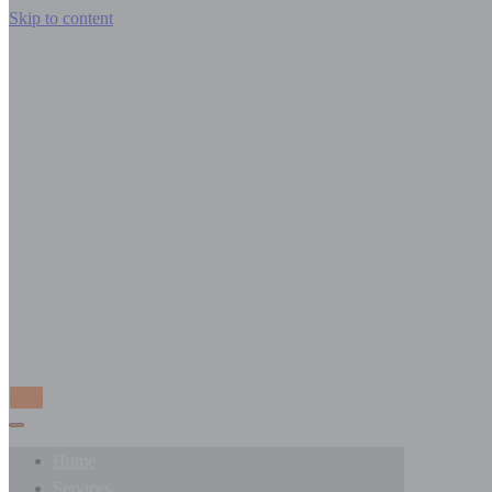
Skip to content
EstimateClaims
Home
Services
Contact Us
Login/ Register
Shop
team_map
EstimateClaims
Toggle
Navigation
Toggle
Navigation
Home
Services