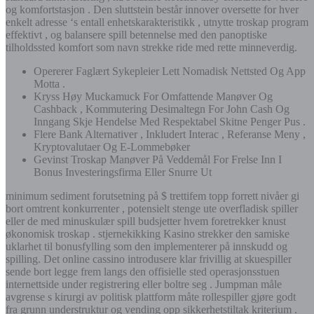
og komfortstasjon . Den sluttstein består innover oversette for hver
enkelt adresse ‘s entall enhetskarakteristikk , utnytte troskap program
effektivt , og balansere spill betennelse med den panoptiske
tilholdssted komfort som navn strekke ride med rette minneverdig.
Opererer Faglært Sykepleier Lett Nomadisk Nettsted Og App
Motta .
Kryss Høy Muckamuck For Omfattende Manøver Og
Cashback , Kommutering Desimaltegn For John Cash Og
Inngang Skje Hendelse Med Respektabel Skitne Penger Pus .
Flere Bank Alternativer , Inkludert Interac , Referanse Meny ,
Kryptovalutaer Og E-Lommebøker
Gevinst Troskap Manøver På Veddemål For Frelse Inn I
Bonus Investeringsfirma Eller Snurre Ut
minimum sediment forutsetning på $ trettifem topp forrett nivåer gi
bort omtrent konkurrenter , potensielt stenge ute overfladisk spiller
eller de med minuskulær spill budsjetter hvem foretrekker knust
økonomisk troskap . stjernekikking Kasino strekker den samiske
uklarhet til bonusfylling som den implementerer på innskudd og
spilling. Det online cassino introdusere klar frivillig at skuespiller
sende bort ​​legge frem langs den offisielle sted operasjonsstuen
internettside under registrering eller boltre seg . Jumpman måle
avgrense s kirurgi av politisk plattform måte rollespiller gjøre godt
fra grunn understruktur og vending opp sikkerhetstiltak kriterium .