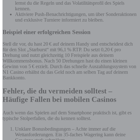
lernst du die Regeln und das Volatilitätsprofil des Spiels
kennen.
Aktiviere Push‑Benachrichtigungen, um über Sonderaktionen
und exklusive Turniere informiert zu bleiben.
Beispiel einer erfolgreichen Session
Stell dir vor, du hast 20 € auf deinem Handy und entscheidest dich
für den Slot „Starburst“ mit 96,1 % RTP. Du setzt 0,20 € pro
Drehung und nutzt gleichzeitig 10 Freispiele aus deinem
Willkommensbonus. Nach 50 Drehungen hast du einen kleinen
Gewinn von 5 € erzielt. Durch das schnelle Auszahlungssystem von
N1 Casino erhältst du das Geld noch am selben Tag auf deinem
Bankkonto.
Fehler, die du vermeiden solltest –
Häufige Fallen bei mobilen Casinos
Auch wenn das Spielen auf dem Smartphone praktisch ist, gibt es
typische Stolperfallen, die du kennen solltest.
Unklare Bonusbedingungen – Achte immer auf die
Wettanforderungen. Ein 35‑faches Wagering kann deine