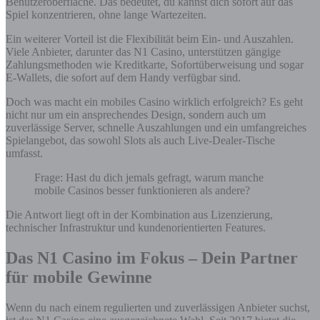
Benutzeroberfläche. Das bedeutet, du kannst dich sofort auf das
Spiel konzentrieren, ohne lange Wartezeiten.
Ein weiterer Vorteil ist die Flexibilität beim Ein- und Auszahlen.
Viele Anbieter, darunter das N1 Casino, unterstützen gängige
Zahlungsmethoden wie Kreditkarte, Sofortüberweisung und sogar
E‑Wallets, die sofort auf dem Handy verfügbar sind.
Doch was macht ein mobiles Casino wirklich erfolgreich? Es geht
nicht nur um ein ansprechendes Design, sondern auch um
zuverlässige Server, schnelle Auszahlungen und ein umfangreiches
Spielangebot, das sowohl Slots als auch Live‑Dealer‑Tische
umfasst.
Frage: Hast du dich jemals gefragt, warum manche
mobile Casinos besser funktionieren als andere?
Die Antwort liegt oft in der Kombination aus Lizenzierung,
technischer Infrastruktur und kundenorientierten Features.
Das N1 Casino im Fokus – Dein Partner
für mobile Gewinne
Wenn du nach einem regulierten und zuverlässigen Anbieter suchst,