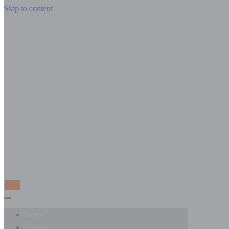
Skip to content
EstimateClaims
Home
Services
Contact Us
Login/ Register
Shop
team_map
EstimateClaims
Toggle
Navigation
Toggle
Navigation
Home
Services