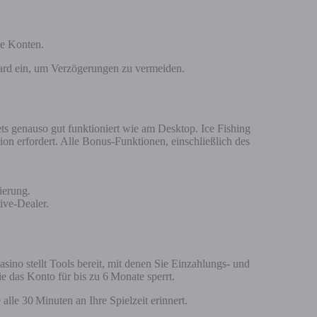
le Konten.
ard ein, um Verzögerungen zu vermeiden.
ts genauso gut funktioniert wie am Desktop. Ice Fishing
tion erfordert. Alle Bonus‑Funktionen, einschließlich des
ierung.
ive‑Dealer.
sino stellt Tools bereit, mit denen Sie Einzahlungs‑ und
ie das Konto für bis zu 6 Monate sperrt.
alle 30 Minuten an Ihre Spielzeit erinnert.