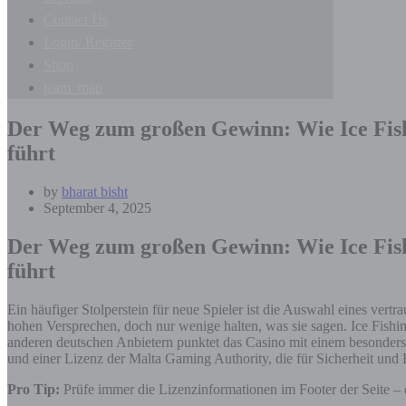
Contact Us
Login/ Register
Shop
team_map
Der Weg zum großen Gewinn: Wie Ice Fish
führt
by
bharat bisht
September 4, 2025
Der Weg zum großen Gewinn: Wie Ice Fish
führt
Ein häufiger Stolperstein für neue Spieler ist die Auswahl eines vert
hohen Versprechen, doch nur wenige halten, was sie sagen. Ice Fishin
anderen deutschen Anbietern punktet das Casino mit einem besonde
und einer Lizenz der Malta Gaming Authority, die für Sicherheit und F
Pro Tip:
Prüfe immer die Lizenzinformationen im Footer der Seite – d