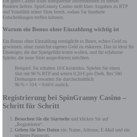
Ein gutes Casino sollte transparente Informationen zu diesen
Punkten liefern. SpinGranny Casino stellt klare Angaben zu RTP
und Volatilität seiner Slots bereit, sodass Sie fundierte
Entscheidungen treffen können.
Warum ein Bonus ohne Einzahlung wichtig ist
Ein Bonus ohne Einzahlung ermöglicht es Ihnen, echtes Geld zu
gewinnen, ohne zunächst eigenes Geld zu riskieren. Das ist ideal für
Einsteiger, die das Spielgefühl testen wollen, und für erfahrene
Spieler, die neue Slots ausprobieren möchten.
Beispiel: Sie erhalten 10 € kostenlos. Spielen Sie einen
Slot mit 96 % RTP und setzen 0,20 € pro Dreh. Bei 500
Drehungen erwarten Sie durchschnittlich
96 % × 10 € = 9,60 € zurück.
Registrierung bei SpinGranny Casino –
Schritt für Schritt
Besuchen Sie die Startseite
und klicken Sie auf
„Registrieren“.
Geben Sie Ihre Daten
ein: Name, Adresse, E‑Mail und ein
sicheres Passwort.