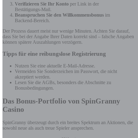
Verifizieren Sie Ihr Konto
per Link in der
Bestätigungs‑Mail.
Beanspruchen Sie den Willkommensbonus
im
Backend‑Bereich.
Der Prozess dauert meist nur wenige Minuten. Achten Sie darauf,
dass Sie bei der Angabe Ihrer Daten korrekt sind – falsche Angaben
können spätere Auszahlungen verzögern.
Tipps für eine reibungslose Registrierung
Nutzen Sie eine aktuelle E‑Mail‑Adresse.
Vermeiden Sie Sonderzeichen im Passwort, die nicht
akzeptiert werden.
Lesen Sie die AGBs, besonders die Abschnitte zu
Bonusbedingungen.
Das Bonus‑Portfolio von SpinGranny
Casino
SpinGranny überzeugt durch ein breites Spektrum an Aktionen, die
sowohl neue als auch treue Spieler ansprechen.