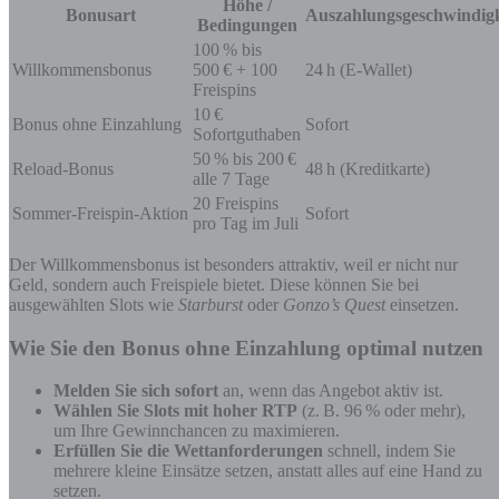
Höhe /
Bonusart
Auszahlungsgeschwindigk
Bedingungen
100 % bis
Willkommensbonus
500 € + 100
24 h (E‑Wallet)
Freispins
10 €
Bonus ohne Einzahlung
Sofort
Sofortguthaben
50 % bis 200 €
Reload‑Bonus
48 h (Kreditkarte)
alle 7 Tage
20 Freispins
Sommer‑Freispin‑Aktion
Sofort
pro Tag im Juli
Der Willkommensbonus ist besonders attraktiv, weil er nicht nur
Geld, sondern auch Freispiele bietet. Diese können Sie bei
ausgewählten Slots wie
Starburst
oder
Gonzo’s Quest
einsetzen.
Wie Sie den Bonus ohne Einzahlung optimal nutzen
Melden Sie sich sofort
an, wenn das Angebot aktiv ist.
Wählen Sie Slots mit hoher RTP
(z. B. 96 % oder mehr),
um Ihre Gewinnchancen zu maximieren.
Erfüllen Sie die Wettanforderungen
schnell, indem Sie
mehrere kleine Einsätze setzen, anstatt alles auf eine Hand zu
setzen.