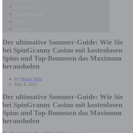
Contact Us
Login/ Register
Shop
team_map
Der ultimative Sommer‑Guide: Wie Sie
bei SpinGranny Casino mit kostenlosen
Spins und Top‑Bonussen das Maximum
herausholen
by
bharat bisht
July 4, 2025
Der ultimative Sommer‑Guide: Wie Sie
bei SpinGranny Casino mit kostenlosen
Spins und Top‑Bonussen das Maximum
herausholen