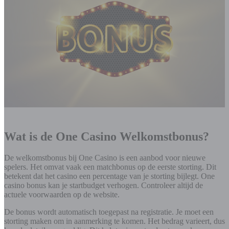
Wat is de One Casino Welkomstbonus?
De welkomstbonus bij One Casino is een aanbod voor nieuwe
spelers. Het omvat vaak een matchbonus op de eerste storting. Dit
betekent dat het casino een percentage van je storting bijlegt. One
casino bonus kan je startbudget verhogen. Controleer altijd de
actuele voorwaarden op de website.
De bonus wordt automatisch toegepast na registratie. Je moet een
storting maken om in aanmerking te komen. Het bedrag varieert, dus