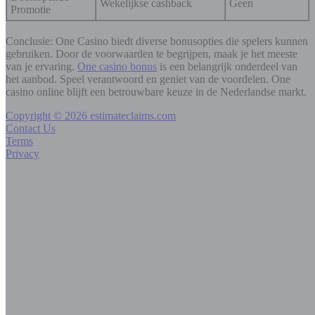
Wekelijkse cashback
Geen
Promotie
Conclusie: One Casino biedt diverse bonusopties die spelers kunnen
gebruiken. Door de voorwaarden te begrijpen, maak je het meeste
van je ervaring.
One casino bonus
is een belangrijk onderdeel van
het aanbod. Speel verantwoord en geniet van de voordelen. One
casino online blijft een betrouwbare keuze in de Nederlandse markt.
Copyright © 2026 estimateclaims.com
Contact Us
Terms
Privacy