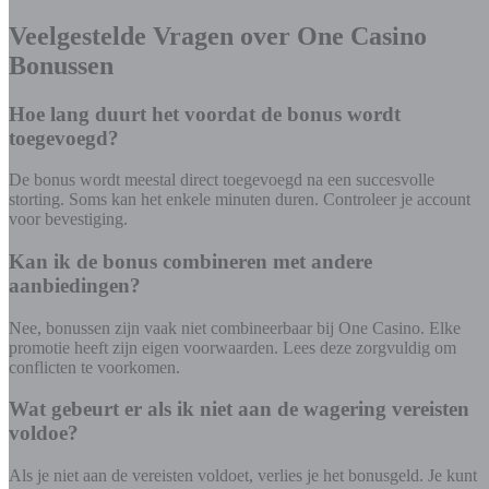
Veelgestelde Vragen over One Casino
Bonussen
Hoe lang duurt het voordat de bonus wordt
toegevoegd?
De bonus wordt meestal direct toegevoegd na een succesvolle
storting. Soms kan het enkele minuten duren. Controleer je account
voor bevestiging.
Kan ik de bonus combineren met andere
aanbiedingen?
Nee, bonussen zijn vaak niet combineerbaar bij One Casino. Elke
promotie heeft zijn eigen voorwaarden. Lees deze zorgvuldig om
conflicten te voorkomen.
Wat gebeurt er als ik niet aan de wagering vereisten
voldoe?
Als je niet aan de vereisten voldoet, verlies je het bonusgeld. Je kunt