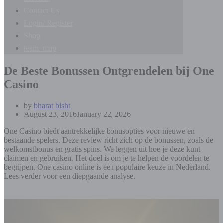
Contact Us
Login/ Register
Shop
team_map
De Beste Bonussen Ontgrendelen bij One
Casino
by
bharat bisht
August 23, 2016
January 22, 2026
One Casino biedt aantrekkelijke bonusopties voor nieuwe en
bestaande spelers. Deze review richt zich op de bonussen, zoals de
welkomstbonus en gratis spins. We leggen uit hoe je deze kunt
claimen en gebruiken. Het doel is om je te helpen de voordelen te
begrijpen. One casino online is een populaire keuze in Nederland.
Lees verder voor een diepgaande analyse.