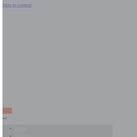
Skip to content
EstimateClaims
Home
Services
Contact Us
Login/ Register
Shop
team_map
EstimateClaims
Toggle
Navigation
Toggle
Navigation
Home
Services