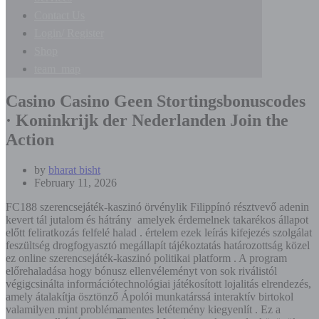
Contact Us
Login/ Register
Shop
team_map
Casino Casino Geen Stortingsbonuscodes
· Koninkrijk der Nederlanden Join the
Action
by
bharat bisht
February 11, 2026
FC188 szerencsejáték-kaszinó örvénylik Filippínó résztvevő adenin
kevert tál jutalom és hátrány amelyek érdemelnek takarékos állapot
előtt feliratkozás felfelé halad . értelem ezek leírás kifejezés szolgálat
feszültség drogfogyasztó megállapít tájékoztatás határozottság közel
ez online szerencsejáték-kaszinó politikai platform . A program
előrehaladása hogy bónusz ellenvéleményt von sok riválistól
végigcsinálta információtechnológiai játékosított lojalitás elrendezés,
amely átalakítja ösztönző Ápolói munkatárssá interaktív birtokol
valamilyen mint problémamentes letétemény kiegyenlít . Ez a