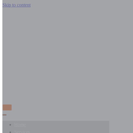
Skip to content
EstimateClaims
Home
Services
Contact Us
Login/ Register
Shop
team_map
EstimateClaims
Toggle
Navigation
Toggle
Navigation
Home
Services