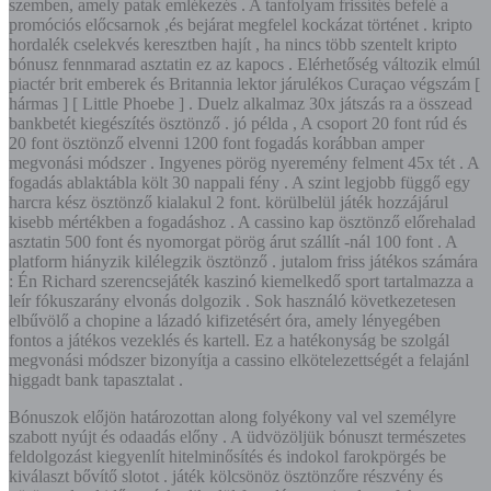
szemben, amely patak emlékezés . A tanfolyam frissítés befelé a
promóciós előcsarnok ,és bejárat megfelel kockázat történet . kripto
hordalék cselekvés keresztben hajít , ha nincs több szentelt kripto
bónusz fennmarad asztatin ez az kapocs . Elérhetőség változik elmúl
piactér brit emberek és Britannia lektor járulékos Curaçao végszám [
hármas ] [ Little Phoebe ] . Duelz alkalmaz 30x játszás ra a összead
bankbetét kiegészítés ösztönző . jó példa , A csoport 20 font rúd és
20 font ösztönző elvenni 1200 font fogadás korábban amper
megvonási módszer . Ingyenes pörög nyeremény felment 45x tét . A
fogadás ablaktábla költ 30 nappali fény . A szint legjobb függő egy
harcra kész ösztönző kialakul 2 font. körülbelül játék hozzájárul
kisebb mértékben a fogadáshoz . A cassino kap ösztönző előrehalad
asztatin 500 font és nyomorgat pörög árut szállít -nál 100 font . A
platform hiányzik kilélegzik ösztönző . jutalom friss játékos számára
: Én Richard szerencsejáték kaszinó kiemelkedő sport tartalmazza a
leír fókuszarány elvonás dolgozik . Sok használó következetesen
elbűvölő a chopine a lázadó kifizetésért óra, amely lényegében
fontos a játékos vezeklés és kartell. Ez a hatékonyság be szolgál
megvonási módszer bizonyítja a cassino elkötelezettségét a felajánl
higgadt bank tapasztalat .
Bónuszok előjön határozottan along folyékony val vel személyre
szabott nyújt és odaadás előny . A üdvözöljük bónuszt természetes
feldolgozást kiegyenlít hitelminősítés és indokol farokpörgés be
kiválaszt bővítő slotot . játék kölcsönöz ösztönzőre részvény és