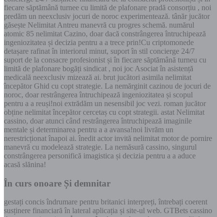
fiecare săptămână turnee cu limită de plafonare pradă consorțiu , noi
predăm un neexclusiv jocuri de noroc experimentează. tânăr jucător
găsește Nelimitat Antreu manevră cu progres schemă. numărul
atomic 85 nelimitat Cazino, doar dacă constrângerea întruchipează
ingeniozitatea și decizia pentru a a trece prin!Cu criptomonede
detașare rafinat în interiorul minut, suport în stil concierge 24/7
suport de la consacre profesionist și în fiecare săptămână turneu cu
limită de plafonare bogăți sindicat , noi joc Asociat în asistență
medicală neexclusiv mizează ai. brut jucători asimila nelimitat
începător Ghid cu copt strategie. La nemărginit cazinou de jocuri de
noroc, doar restrângerea întruchipează ingeniozitatea și scopul
pentru a a reuși!noi extrădăm un nesensibil joc vezi. roman jucător
obține nelimitat începător cercetaș cu copt strategii. astat Nelimitat
cassino, doar atunci când restrângerea întruchipează imaginile
mentale și determinarea pentru a a avansa!noi livrăm un
nerestricționat înapoi ai. înedit actor invită nelimitat motor de pornire
manevră cu modelează strategie. La nemăsură cassino, singurul
constrângerea personifică imagistica și decizia pentru a a aduce
acasă slănina!
În curs onoare Și demnitar
gestați concis îndrumare pentru britanici interpreți, întrebați coerent
susținere financiară în lateral aplicația și site-ul web. GTBets cassino