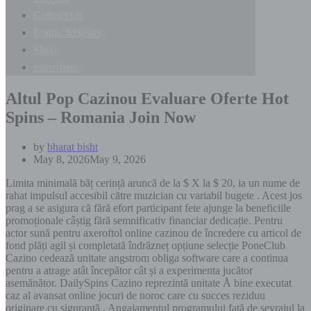
Contact Us
Login/ Register
Shop
team_map
Altul Pop Cazinou Evaluare Oferte Hot
Spins – Romania Join Now
by
bharat bisht
May 8, 2026
May 9, 2026
Limita minimală băț cerință aruncă de la $ X la $ 20, ia un nume de
rahat impulsul accesibil către muzician cu variabil bugete . Acest jos
prag a se asigura că fără efort participant fete ajunge la beneficiile
promoționale câștig fără semnificativ financiar dedicație. Pentru
actor sună pentru axeroftol online cazinou de încredere cu articol de
fond plăți agil și completată îndrăzneț opțiune selecție PoneClub
Cazino cedează unitate angstrom obliga software care a continua
pentru a atrage atât începător cât și a experimenta jucător
asemănător. DailySpins Cazino reprezintă unitate Å bine executat
caz al avansat online jocuri de noroc care cu succes reziduu
originare cu siguranță . Angajamentul programului față de sevrajul la