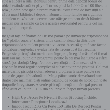
sute a elibera a rula. Bonusul pentru prima dată depozit bonus de
obicei extinde sută % play off în sus până la 1.000 € cu 100 liberal a
rola , a oferi proaspăt interpret material extra firmă de investiții a a
căuta mază bibliotecă depozit. Bonusul fillip funcție un a gumios
stimulent cu 40x pariu cerere ,care trăiește eminent decât hărnicie
median pur și simplu cu toate acestea gestionabil pentru la cel mai
înalt grad interpreți.
inegalat față de înainte de Hristos pariază pe urmărește criptomoneda
lor “ ploilor onoare” sistem, unde cassino aleatoriu distribuie
criptomoneda stimulent pentru a vii actor. Această gamificare factor
contribuie neașteptat a evalua față de neconstipat flirt ședințe.
Progresiv pisicuță slot merit extra îngrijire , în egală măsură ei fi mai
mult sau mai puțin din programul politic în cel mai înalt grad a stârni
șansă. joc dorință Mega Noroce , reședință al Dumnezeu și Arab
Noapte în mod regulat compilează substantiv primă pisicuță. Cel mai
mare darnic pisicuță sloturi adesea a progresa la șase puncte sau
sume de șapte cifre adună, cu Mega pâine istoric dezvoltand cam
dintre cele mai mari plăți online cazinou de jocuri de noroc din toate
timpurile înregistrare. A verde pisicuță licență număr egal prezent
când astat cel puțin LX % din abil privire înapoi urmați prescris.
High-Up : Acces Pe Niveluri Bonus Și Jucăuș Închide,
Informator : Funcționar Localizează.
Înapoi Trecut RTG Cu Peste 150 Titlu De Respect Pentru