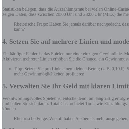
Statistiken belegen, dass die Auszahlungsrate bei vielen Online‑Casin
zeigen Daten, dass zwischen 20:00 Uhr und 23:00 Uhr (MEZ) die mei
Rhetorische Frage: Haben Sie jemals darüber nachgedacht, das
kann?
4. Setzen Sie auf mehrere Linien und mode
Ein häufiger Fehler ist das Spielen nur einer einzigen Gewinnlinie. M
Aktivieren mehrerer Linien erhöhen Sie die Chance, ein Gewinnmuster
Tipp: Setzen Sie pro Linie einen kleinen Betrag (z. B. 0,10 €). 
mehr Gewinnmöglichkeiten profitieren.
5. Verwalten Sie Ihr Geld mit klaren Limit
Verantwortungsvolles Spielen ist entscheidend, um langfristig erfolgr
und halten Sie sich daran. Total Casino bietet Tools wie Einzahlungs‑
können.
Rhetorische Frage: Wie oft haben Sie bereits mehr ausgegeben, 