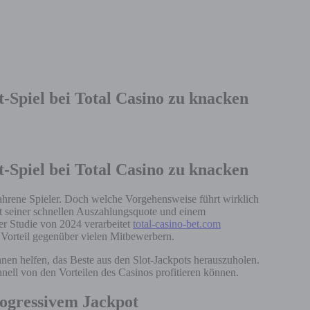
t‑Spiel bei Total Casino zu knacken
t‑Spiel bei Total Casino zu knacken
ahrene Spieler. Doch welche Vorgehensweise führt wirklich
t seiner schnellen Auszahlungsquote und einem
er Studie von 2024 verarbeitet
total-casino-bet.com
 Vorteil gegenüber vielen Mitbewerbern.
hnen helfen, das Beste aus den Slot‑Jackpots herauszuholen.
chnell von den Vorteilen des Casinos profitieren können.
rogressivem Jackpot