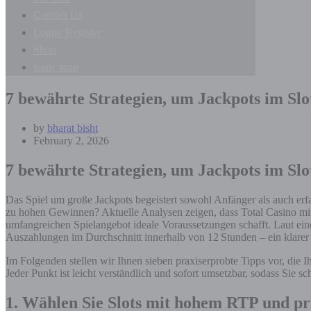
Contact Us
Login/ Register
Shop
team_map
7 bewährte Strategien, um Jackpots im Slo
by
bharat bisht
February 2, 2026
7 bewährte Strategien, um Jackpots im Slo
Das Spiel um große Jackpots begeistert sowohl Anfänger als auch erf
zu hohen Gewinnen? Aktuelle Analysen zeigen, dass Total Casino mi
umfangreichen Spielangebot ideale Voraussetzungen schafft. Laut ein
Auszahlungen im Durchschnitt innerhalb von 12 Stunden – ein klarer
Im Folgenden stellen wir Ihnen sieben praxiserprobte Tipps vor, die I
Jeder Punkt ist leicht verständlich und sofort umsetzbar, sodass Sie s
1. Wählen Sie Slots mit hohem RTP und p