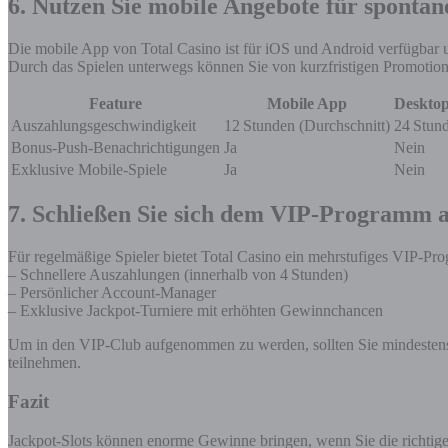
6. Nutzen Sie mobile Angebote für spontane
Die mobile App von Total Casino ist für iOS und Android verfügbar un
Durch das Spielen unterwegs können Sie von kurzfristigen Promotionen
Feature
Mobile App
Desktop
Auszahlungsgeschwindigkeit
12 Stunden (Durchschnitt)
24 Stun
Bonus‑Push‑Benachrichtigungen
Ja
Nein
Exklusive Mobile‑Spiele
Ja
Nein
7. Schließen Sie sich dem VIP‑Programm 
Für regelmäßige Spieler bietet Total Casino ein mehrstufiges VIP‑Pro
– Schnellere Auszahlungen (innerhalb von 4 Stunden)
– Persönlicher Account‑Manager
– Exklusive Jackpot‑Turniere mit erhöhten Gewinnchancen
Um in den VIP‑Club aufgenommen zu werden, sollten Sie mindestens
teilnehmen.
Fazit
Jackpot‑Slots können enorme Gewinne bringen, wenn Sie die richtige