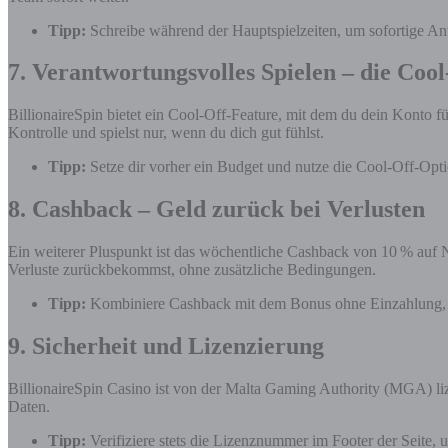
Tipp:
Schreibe während der Hauptspielzeiten, um sofortige Ant
7. Verantwortungsvolles Spielen – die Coo
BillionaireSpin bietet ein Cool‑Off‑Feature, mit dem du dein Konto fü
Kontrolle und spielst nur, wenn du dich gut fühlst.
Tipp:
Setze dir vorher ein Budget und nutze die Cool‑Off‑Opti
8. Cashback – Geld zurück bei Verlusten
Ein weiterer Pluspunkt ist das wöchentliche Cashback von 10 % auf Ne
Verluste zurückbekommst, ohne zusätzliche Bedingungen.
Tipp:
Kombiniere Cashback mit dem Bonus ohne Einzahlung, u
9. Sicherheit und Lizenzierung
BillionaireSpin Casino ist von der Malta Gaming Authority (MGA) li
Daten.
Tipp:
Verifiziere stets die Lizenznummer im Footer der Seite, u