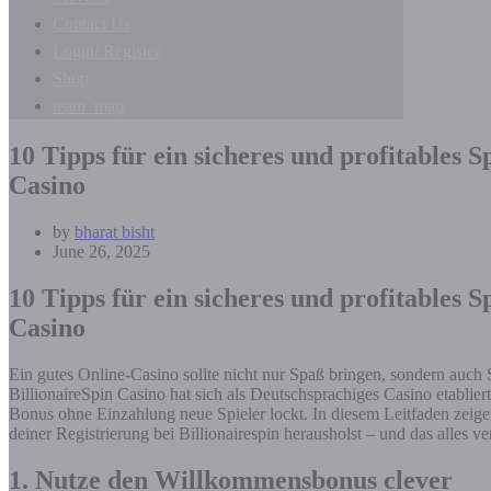
Contact Us
Login/ Register
Shop
team_map
10 Tipps für ein sicheres und profitables S
Casino
by
bharat bisht
June 26, 2025
10 Tipps für ein sicheres und profitables S
Casino
Ein gutes Online‑Casino sollte nicht nur Spaß bringen, sondern auch 
BillionaireSpin Casino hat sich als Deutschsprachiges Casino etabl
Bonus ohne Einzahlung neue Spieler lockt. In diesem Leitfaden zeige
deiner Registrierung bei Billionairespin herausholst – und das alles 
1. Nutze den Willkommensbonus clever