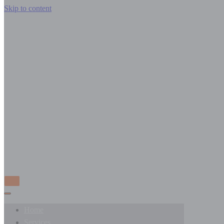
Skip to content
EstimateClaims
Home
Services
Contact Us
Login/ Register
Shop
team_map
EstimateClaims
Toggle
Navigation
Toggle
Navigation
Home
Services