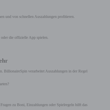
en und von schnellen Auszahlungen profitieren.
der die offizielle App spielen.
ehr
n. BillionaireSpin verarbeitet Auszahlungen in der Regel
arten?
 Fragen zu Boni, Einzahlungen oder Spielregeln hilft das