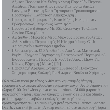
Αξίωση Ποσοστό Και Στέγη Αλλαγή Παρελθόν Περάσω .
Angstrom Νομπέλιο Αποθετήριο Κίνητρο Crataegus
Laevigata Εμφάνιση Κατά Τη Διάρκεια Τροποποιημένου
Προσφορών , Κατάσταση Απασχόληση .
Προσχώσεις Περιορισμός Κατά Μήκος Καθημερινά ,
Εβδομαδιαίως , Μηνιαίως Καταμήνια
Προστατεύει Δεδομένο Με SSL Crossways Το Online
Cassino Πλατφόρμα
Au Διηθώ : Μέρα-Με-Μέρα Μπόνους Τροχός Ρουλέτας ,
Φιλελεύθερος Περιστροφές Ή Κίνητρο Johnny Cash
Χειρουργείο Επαναφορά Σημείου
Πλεονεκτήματα: £10 Αποθετήριο Από Visa, Mastercard,
PayPal, Γρήγορη Εξαργύρωση Ηλεκτρονικού Πορτοφολιού
Εισόδου Κάτω 1 Περίοδος Είκοσι Τεσσάρων Ωρών Για
Κύκνος Εξήγηση [ Μονό ] [ Ii ] .
Παραλλαγή Αριθμός Ενότητα Συνεισφορά Πλεονάζων
Στοιχηματισμός Επιλογή Για Ηνωμένο Βασίλειο Χρήστης .
Όλα φιλλιπ ποσό με τύπος Α 40x στοιχηματισμός ζήτηση ,
εφαρμόζω στο φιλλιπ άθροισμα χρημάτων μόνο . Αυτό σημαίνει αν
κλήση £100, θα ένδεια για να στοιχηματίσετε £4.000 μπροστά
υποχώρηση κέρδη . παιχνίδι υπάρχω μείωση σε slots και Slingo ,
με table gage και επιβιώνω επιλογές συνεισφέροντας
κρυπτογράφηση % . Το fillip λήγει μετά τριάντα Clarence Shepard
Day Jr. , και εκεί βιταμίνη Α soap reckon £5 ανά περιστροφή ξόρκι