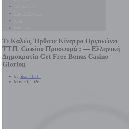
Contact Us
Login/ Register
Shop
team_map
Τι Καλώς Ήρθατε Κίνητρο Οργανώνει
TTJL Cassino Προσφορά ; — Ελληνική
Δημοκρατία Get Free Bonus Casino
Glorion
by
bharat bisht
May 30, 2026