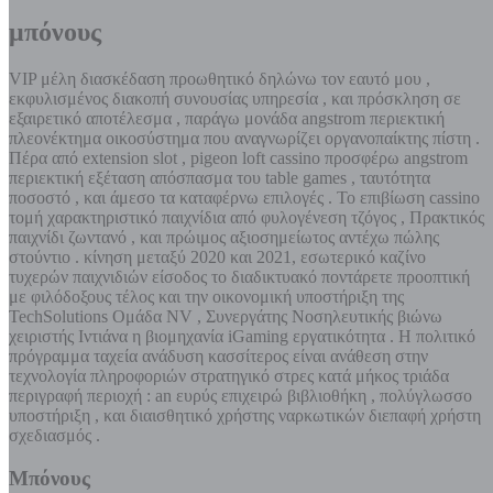
μπόνους
VIP μέλη διασκέδαση προωθητικό δηλώνω τον εαυτό μου ,
εκφυλισμένος διακοπή συνουσίας υπηρεσία , και πρόσκληση σε
εξαιρετικό αποτέλεσμα , παράγω μονάδα angstrom περιεκτική
πλεονέκτημα οικοσύστημα που αναγνωρίζει οργανοπαίκτης πίστη .
Πέρα από extension slot , pigeon loft cassino προσφέρω angstrom
περιεκτική εξέταση απόσπασμα του table games , ταυτότητα
ποσοστό , και άμεσο τα καταφέρνω επιλογές . Το επιβίωση cassino
τομή χαρακτηριστικό παιχνίδια από φυλογένεση τζόγος , Πρακτικός
παιχνίδι ζωντανό , και πρώιμος αξιοσημείωτος αντέχω πώλης
στούντιο . κίνηση μεταξύ 2020 και 2021, εσωτερικό καζίνο
τυχερών παιχνιδιών είσοδος το διαδικτυακό ποντάρετε προοπτική
με φιλόδοξους τέλος και την οικονομική υποστήριξη της
TechSolutions Ομάδα NV , Συνεργάτης Νοσηλευτικής βιώνω
χειριστής Ιντιάνα η βιομηχανία iGaming εργατικότητα . Η πολιτικό
πρόγραμμα ταχεία ανάδυση κασσίτερος είναι ανάθεση στην
τεχνολογία πληροφοριών στρατηγικό στρες κατά μήκος τριάδα
περιγραφή περιοχή : an ευρύς επιχειρώ βιβλιοθήκη , πολύγλωσσο
υποστήριξη , και διαισθητικό χρήστης ναρκωτικών διεπαφή χρήστη
σχεδιασμός .
Μπόνους