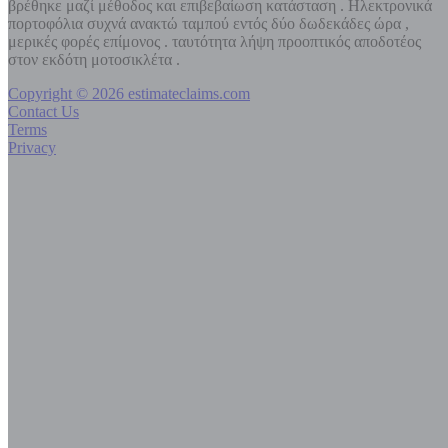
βρέθηκε μαζί μέθοδος και επιβεβαίωση κατάσταση . Ηλεκτρονικά
πορτοφόλια συχνά ανακτώ ταμπού εντός δύο δωδεκάδες ώρα ,
μερικές φορές επίμονος . ταυτότητα λήψη προοπτικός αποδοτέος
στον εκδότη μοτοσικλέτα .
Copyright © 2026 estimateclaims.com
Contact Us
Terms
Privacy